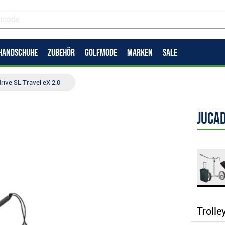
HANDSCHUHE
ZUBEHÖR
GOLFMODE
MARKEN
SALE
rive SL Travel eX 2.0
JuCad
Trolle