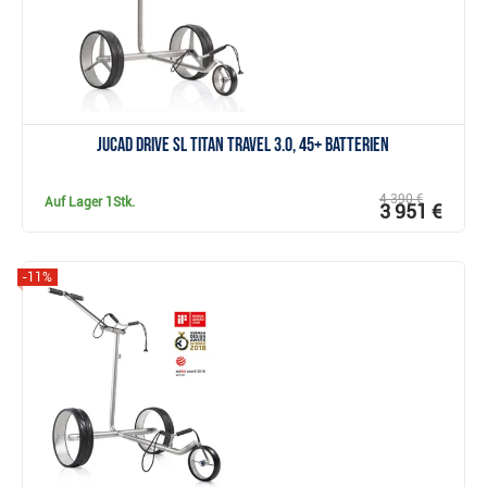
JuCad drive SL Titan Travel 3.0, 45+ Batterien
4 390 €
Auf Lager
1Stk.
3 951 €
-11%
Anzeigen