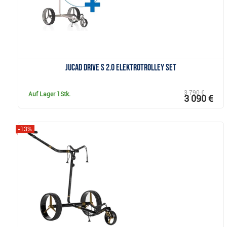
JuCad drive S 2.0 Elektrotrolley Set
3 790 €
Auf Lager
1Stk.
3 090 €
-13%
Anzeigen