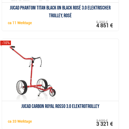
JuCad Phantom Titan Black on Black Rosé 3.0 elektrischer
Trolley, rosé
5 390 €
ca
11 Werktage
4 851 €
-10%
Anzeigen
JuCad Carbon Royal Rosso 3.0 Elektrotrolley
3 690 €
ca
33 Werktage
3 321 €