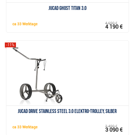
JuCad Ghost Titan 3.0
4 690 €
ca
33 Werktage
4 190 €
-11%
Anzeigen
JuCad drive Stainless Steel 3.0 Elektro-Trolley, silber
3 490 €
ca
33 Werktage
3 090 €