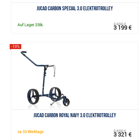
JuCad Carbon Special 3.0 Elektrotrolley
3 690 €
Auf Lager
2Stk.
3 199 €
-10%
Anzeigen
JuCad Carbon Royal Navy 3.0 Elektrotrolley
3 690 €
ca
33 Werktage
3 321 €