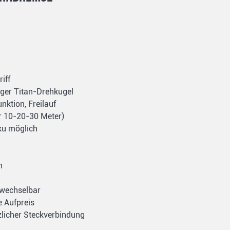
iff
iger Titan-Drehkugel
nktion, Freilauf
r 10-20-30 Meter)
ku möglich
n
g wechselbar
e Aufpreis
zlicher Steckverbindung