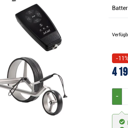
Batter
Verfügb
-11
4 19
−