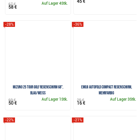
45 €
Auf Lager
4Stk.
67 €
58 €
-28%
-36%
Mizuno 25 Tour Golf Regenschirm 68",
Emoji AutoFold Compact Regenschirm,
blau/weiss
mehrfarbig
Auf Lager
1Stk.
Auf Lager
3Stk.
69 €
25 €
50 €
16 €
-22%
-21%