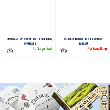
TaylorMade 54" Compact Auto Regenschirm,
Mizuno 25 Tour Golf Regenschirm 68",
mehrfarbig
schwarz
Auf Lager
3Stk.
Auf Bestellung
70 €
69 €
49 €
50 €