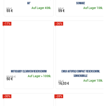
68"
schwarz
Auf Lager
4Stk.
Auf Lager
1Stk.
69 €
69 €
55 €
59 €
-17%
-36%
Motocaddy Clearview Regenschirm
Emoji AutoFold Compact Regenschirm,
Sonnenbrille
Auf Lager
> 10Stk.
59,95 €
50 €
Auf Lager
1Stk.
25 €
16,03 €
-30%
-28%