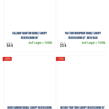
Callaway QUANTUM Double Canopy
PGA Tour Windproof Double Canopy
Regenschirm 68"
Regenschirm 62", weiß/blau
Auf Lager
> 10Stk.
Auf Lager
> 10Stk.
69 €
29 €
54 €
23 €
-20%
-14%
Under Armour Double Canopy Regenschirm,
Mizuno Tour Twin Canopy Regenschirm 55",