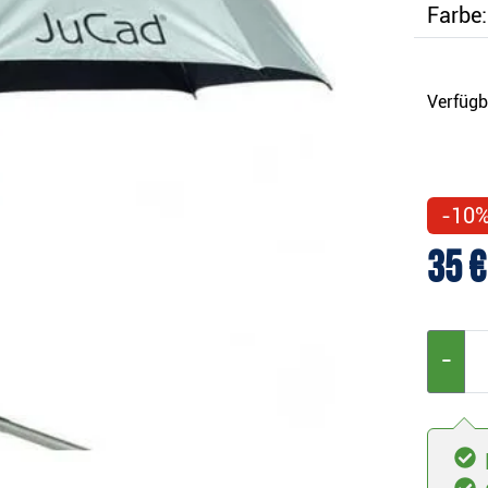
Farbe:
Verfügb
-10
35 €
−