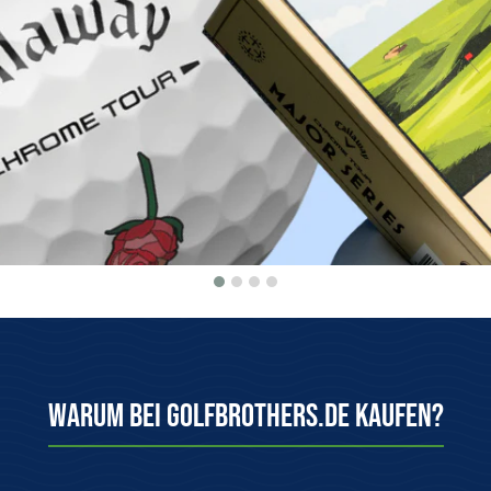
Warum bei Golfbrothers.de kaufen?
Herkunftsgarantie
100 Tage kosten
Wir bieten nur Originalware aus
Einfach & kostenlo
dem offiziellen Vertrieb an!
System zurüc