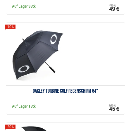
70 €
Auf Lager
3Stk.
49 €
-10%
Anzeigen
Oakley Turbine Golf Regenschirm 64"
50 €
Auf Lager
1Stk.
45 €
-20%