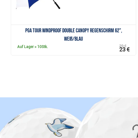
PGA Tour Windproof Double Canopy Regenschirm 62",
weiß/blau
29 €
Auf Lager
> 10Stk.
23 €