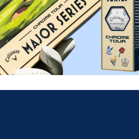
lose Rückgabe
Schnelle Lieferung
s über das GLS
Kostenloser Versand ab 69€
ksenden.