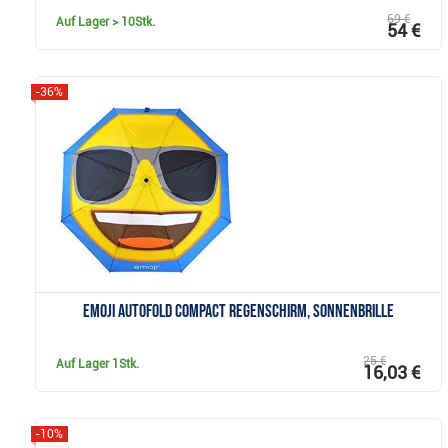
69 €
Auf Lager
> 10Stk.
54 €
-36%
Anzeigen
Emoji AutoFold Compact Regenschirm, Sonnenbrille
25 €
Auf Lager
1Stk.
16,03 €
-10%