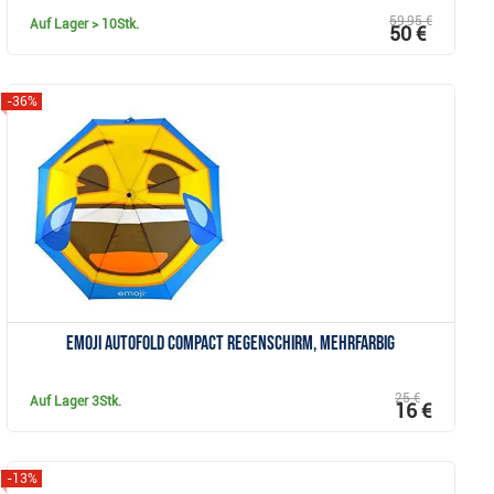
59,95 €
Auf Lager
> 10Stk.
50 €
-36%
Anzeigen
Emoji AutoFold Compact Regenschirm, mehrfarbig
25 €
Auf Lager
3Stk.
16 €
-13%