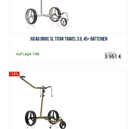
JuCad drive SL Titan Travel 3.0, 45+ Batterien
4 390 €
Auf Lager
1Stk.
3 951 €
-13%
Anzeigen