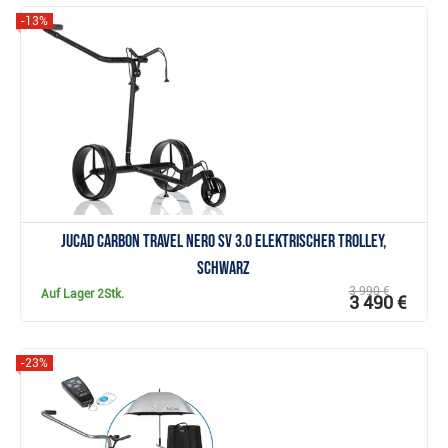
-13%
Anzeigen
JuCad Carbon Travel Nero SV 3.0 elektrischer Trolley,
schwarz
3 990 €
Auf Lager
2Stk.
3 490 €
-23%
Anzeigen