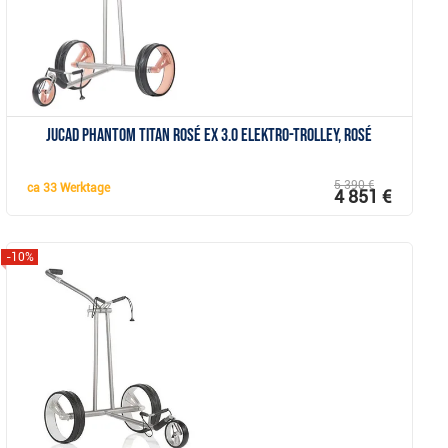
JuCad Phantom Titan Rosé eX 3.0 Elektro-Trolley, rosé
5 390 €
ca
33 Werktage
4 851 €
-10%
Anzeigen