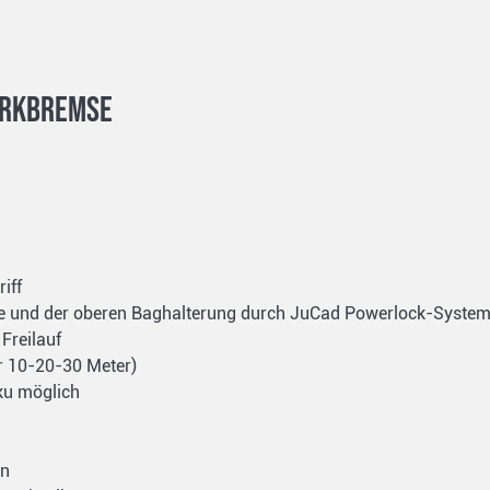
Parkbremse
iff
nge und der oberen Baghalterung durch JuCad Powerlock-Syste
Freilauf
r 10-20-30 Meter)
ku möglich
on