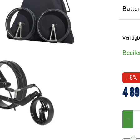
Batter
Verfügb
Beeile
-6%
4 89
−