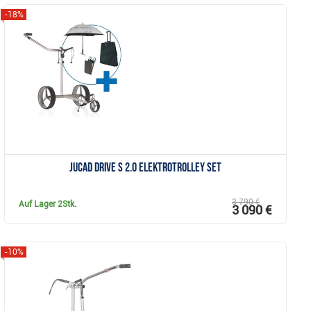
-18%
Anzeigen
JuCad drive S 2.0 Elektrotrolley Set
3 790 €
Auf Lager
2Stk.
3 090 €
-10%
Anzeigen