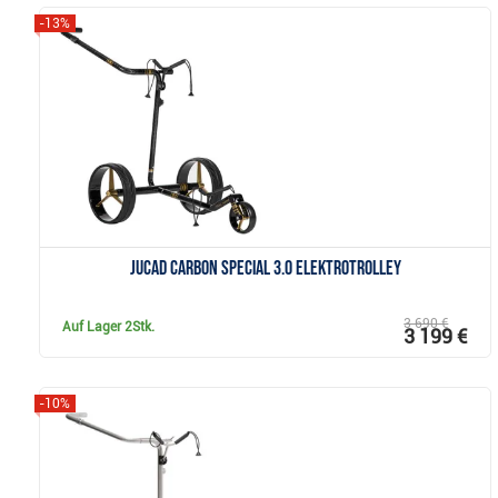
-13%
Anzeigen
JuCad Carbon Special 3.0 Elektrotrolley
3 690 €
Auf Lager
2Stk.
3 199 €
-10%
Anzeigen