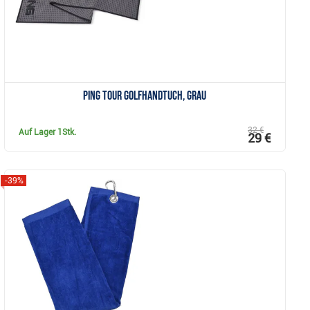
Ping Tour GolfHandtuch, grau
32 €
Auf Lager
1Stk.
29 €
-39%
Anzeigen