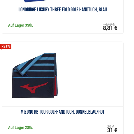
Longridge Luxury Three Fold Golf Handtuch, blau
14,49 €
Auf Lager
3Stk.
8,81 €
-21%
Anzeigen
Mizuno RB Tour Golfhandtuch, dunkelblau/rot
39 €
Auf Lager
2Stk.
31 €