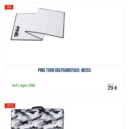
-9%
Anzeigen
Ping Tour GolfHandtuch, weiss
32 €
Auf Lager
2Stk.
29 €
-21%
Anzeigen