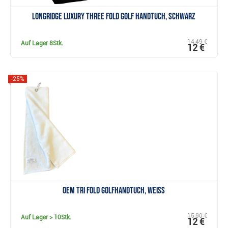
Longridge Luxury Three Fold Golf Handtuch, schwarz
14,49 €
Auf Lager
8Stk.
12 €
-25%
Anzeigen
OEM Tri Fold Golfhandtuch, weiss
15,90 €
Auf Lager
> 10Stk.
12 €