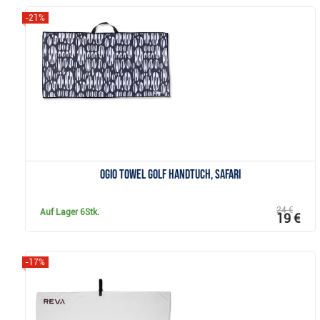
-21%
Anzeigen
Ogio Towel Golf Handtuch, safari
24 €
Auf Lager
6Stk.
19 €
-17%
Anzeigen