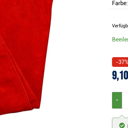
Farbe:
Verfügb
Beeile
-37
9,10
−