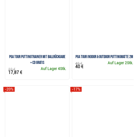
PGA TOUR Puttingtrainer mit Ballrückgabe
PGA Tour Indoor & Outdoor Puttingmatte 2m
+ CD GRATIS
Auf Lager
2Stk.
49 €
40 €
Auf Lager
4Stk.
22 €
17,87 €
-20%
-17%