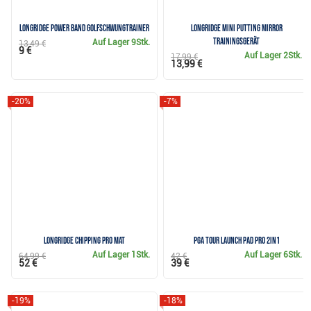
Longridge Power Band Golfschwungtrainer
Longridge Mini Putting Mirror
Trainingsgerät
Auf Lager
9Stk.
13,49 €
9 €
Auf Lager
2Stk.
17,99 €
13,99 €
-20%
-7%
Longridge Chipping Pro Mat
PGA Tour Launch Pad Pro 2in1
Auf Lager
1Stk.
Auf Lager
6Stk.
64,99 €
42 €
52 €
39 €
-19%
-18%