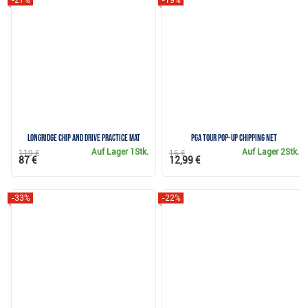
-27%
-19%
Longridge Chip and Drive Practice Mat
PGA TOUR Pop-Up Chipping Net
Auf Lager
1Stk.
Auf Lager
2Stk.
119 €
16 €
87 €
12,99 €
-33%
-22%