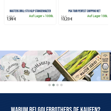
Masters Drill-Stix Klip Stangenhalter
PGA TOUR Perfect Chipping Net
Auf Lager
> 10Stk.
Auf Lager
1Stk.
2,49 €
16 €
1,99 €
13,23 €
Warum bei Golfbrothers.de kaufen?