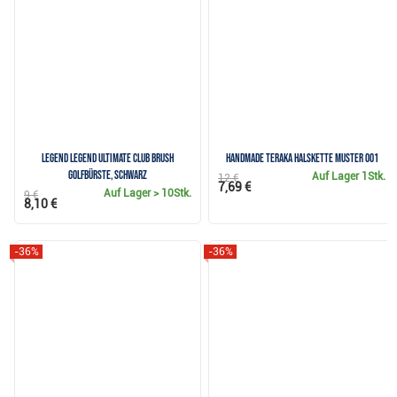
Legend Legend Ultimate Club Brush
Handmade Teraka Halskette Muster 001
Golfbürste, schwarz
Auf Lager
1Stk.
12 €
7,69 €
Auf Lager
> 10Stk.
9 €
8,10 €
-36%
-36%