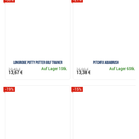
-30%
-21%
Longridge Potty Putter Golf Trainer
Pitchfix Aquabrush
Auf Lager
1Stk.
Auf Lager
6Stk.
19,49 €
16,90 €
13,67 €
13,38 €
-19%
-15%