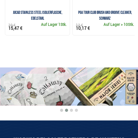
JuCad Stainless Steel Isolierflasche,
PGA Tour Club Brush and Groove Cleaner,
Edelstahl
schwarz
Auf Lager
1Stk.
Auf Lager
> 10Stk.
19 €
12 €
15,47 €
10,17 €