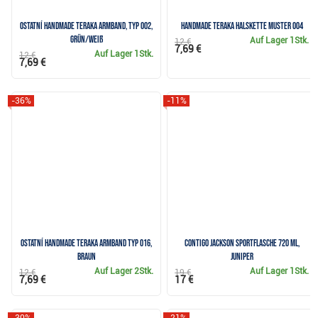
Ostatní Handmade Teraka Armband, Typ 002,
Handmade Teraka Halskette Muster 004
grün/weiß
Auf Lager
1Stk.
12 €
7,69 €
Auf Lager
1Stk.
12 €
7,69 €
-36%
-11%
Ostatní Handmade Teraka Armband Typ 016,
Contigo Jackson Sportflasche 720 ml,
braun
juniper
Auf Lager
2Stk.
Auf Lager
1Stk.
12 €
19 €
7,69 €
17 €