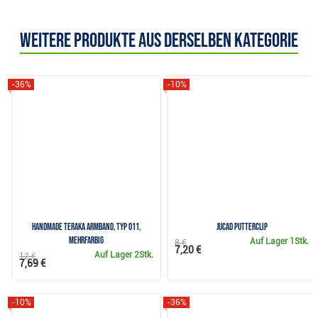
Weitere Produkte aus derselben Kategorie
-36%
-10%
Handmade Teraka Armband, Typ 011,
JuCad Putterclip
mehrfarbig
Auf Lager
1Stk.
8 €
7,20 €
Auf Lager
2Stk.
12 €
7,69 €
-10%
-36%