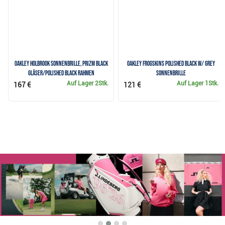
Oakley Holbrook Sonnenbrille, PRIZM Black
Oakley Frogskins Polished Black w/ Grey
Gläser/Polished Black Rahmen
Sonnenbrille
Auf Lager
2Stk.
Auf Lager
1Stk.
167 €
121 €