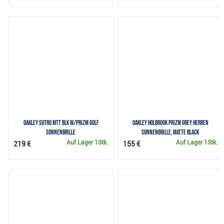
Oakley Sutro Mtt Blk w/Prizm Golf
Oakley Holbrook Prizm Grey Herren
Sonnenbrille
Sonnenbrille, Matte Black
Auf Lager
1Stk.
Auf Lager
1Stk.
219 €
155 €