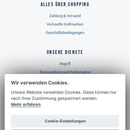
Alles über Shopping
Zahlung & Versand
Verkaufte Golfmarken
Geschäftsbedingungen
Unsere Dienste
Regriff
Rücksendung und Reklamation
Widerrufsbelehrung
Wir verwenden Cookies.
Unsere Website verwendet Cookies. Diese können nur
nach Ihrer Zustimmung gespeichert werden.
Golf Brothers.de
Mehr erfahren
Kontakt
Neuheiten
Cookie-Einstellungen
Video