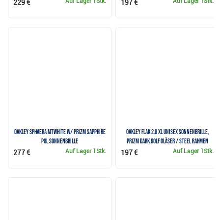
Auf Lager
1Stk.
Auf Lager
1Stk.
229 €
197 €
Oakley Sphaera MtWhite w/ Prizm Sapphire
Oakley FLAK 2.0 XL Unisex Sonnenbrille,
Pol Sonnenbrille
Prizm Dark Golf Gläser / Steel Rahmen
Auf Lager
1Stk.
Auf Lager
1Stk.
277 €
197 €