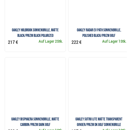
Oakley Holbrook Sonnenbrille, Matte
Oakley Radar EV Path Sonnenbrille,
Black/PRIZM Black Polarized
Polished Black/PRIZM Golf
Auf Lager
2Stk.
Auf Lager
1Stk.
217 €
222 €
Oakley BISPHAERA Sonnenbrille, Matte
Oakley Sutro Lite Matte transparent
Carbon/PRIZM Dark Golf
ginger/Prizm DK Golf Sonnenbrille