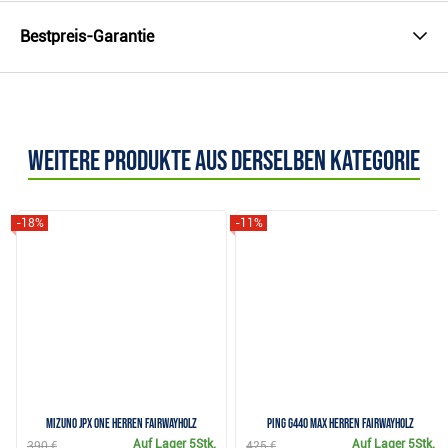
Bestpreis-Garantie
Weitere Produkte aus derselben Kategorie
-18%
-11%
Mizuno JPX ONE Herren Fairwayholz
PING G440 MAX Herren Fairwayholz
Auf Lager
5Stk.
Auf Lager
5Stk.
390 €
425 €