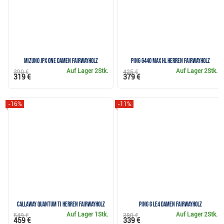
Mizuno JPX ONE Damen Fairwayholz
PING G440 MAX HL Herren Fairwayholz
Auf Lager
2Stk.
Auf Lager
2Stk.
390 €
425 €
319 €
379 €
-16%
-11%
Callaway Quantum TI Herren Fairwayholz
PING G Le4 Damen Fairwayholz
Auf Lager
1Stk.
Auf Lager
2Stk.
549 €
380 €
459 €
339 €