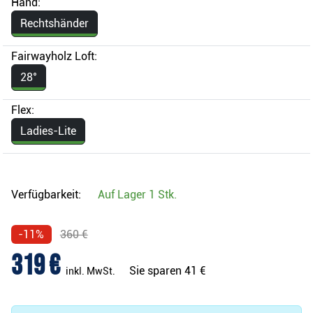
Hand:
Rechtshänder
Fairwayholz Loft:
28°
Flex:
Ladies-Lite
Verfügbarkeit:
Auf Lager
1 Stk.
-11%
360 €
319 €
Sie sparen
41 €
inkl. MwSt.