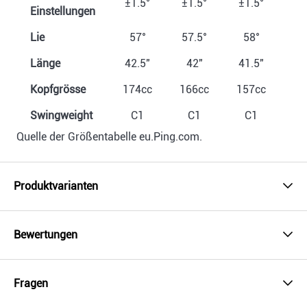
±1.5°
±1.5°
±1.5°
±1
Einstellungen
Lie
57°
57.5°
58°
58
Länge
42.5"
42"
41.5"
4
Kopfgrösse
174cc
166cc
157cc
14
Swingweight
C1
C1
C1
Quelle der Größentabelle eu.Ping.com.
Produktvarianten
Bewertungen
Fragen