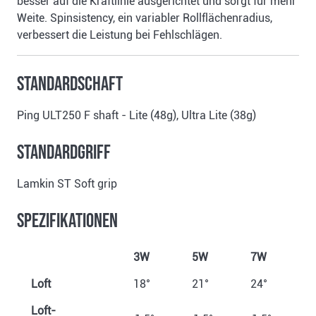
besser auf die Kraftlinie ausgerichtet und sorgt für mehr
Weite. Spinsistency, ein variabler Rollflächenradius,
verbessert die Leistung bei Fehlschlägen.
Standardschaft
Ping ULT250 F shaft - Lite (48g), Ultra Lite (38g)
Standardgriff
Lamkin ST Soft grip
Spezifikationen
3W
5W
7W
Loft
18°
21°
24°
2
Loft-