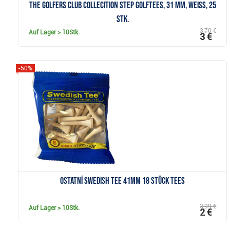
The Golfers Club Collecition Step Golftees, 31 mm, weiss, 25
Stk.
3,70 €
Auf Lager
> 10Stk.
3 €
-50%
Anzeigen
Ostatní Swedish Tee 41mm 18 Stück Tees
3,99 €
Auf Lager
> 10Stk.
2 €