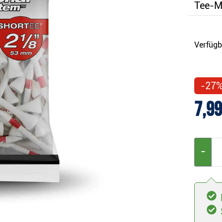
Tee-Ma
Verfügb
-27
7,99
−