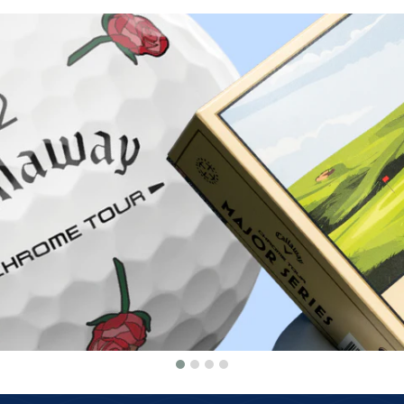
Warum bei Golfbrothers.de kaufen?
Herkunftsgarantie
100 Tage kosten
Wir bieten nur Originalware aus
Einfach & kostenlo