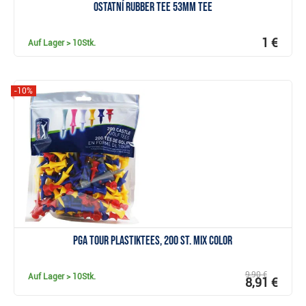
Ostatní Rubber Tee 53mm Tee
1 €
Auf Lager
> 10Stk.
-10%
Anzeigen
PGA Tour Plastiktees, 200 St. MIX COLOR
9,90 €
Auf Lager
> 10Stk.
8,91 €