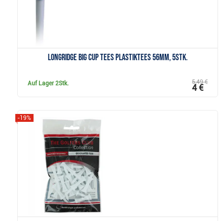
Longridge Big Cup Tees Plastiktees 56mm, 5Stk.
5,49 €
Auf Lager
2Stk.
4 €
-19%
Anzeigen