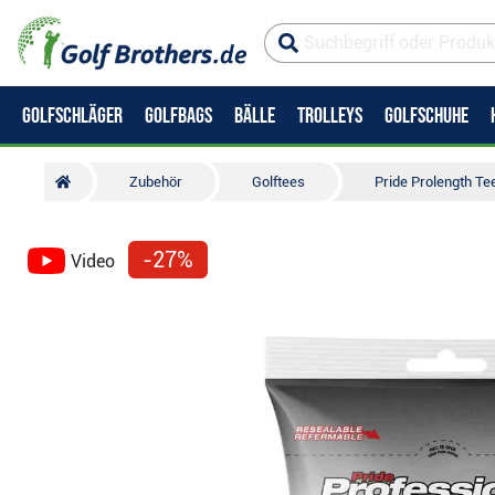
GOLFSCHLÄGER
GOLFBAGS
BÄLLE
TROLLEYS
GOLFSCHUHE
Zubehör
Golftees
Pride Prolength T
-27%
Video