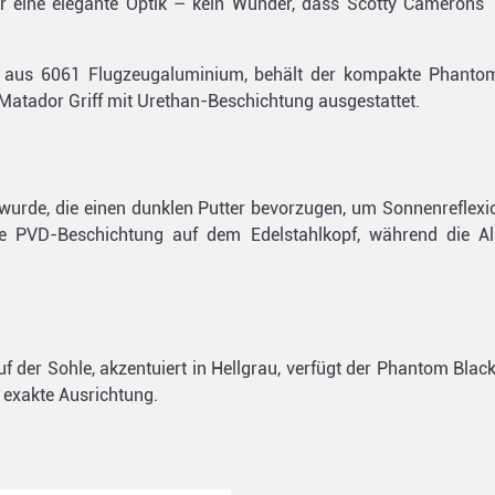
ür eine elegante Optik – kein Wunder, dass Scotty Camerons 
le aus 6061 Flugzeugaluminium, behält der kompakte Phantom
Matador Griff mit Urethan-Beschichtung ausgestattet.
lt wurde, die einen dunklen Putter bevorzugen, um Sonnenreflex
ige PVD-Beschichtung auf dem Edelstahlkopf, während die 
f der Sohle, akzentuiert in Hellgrau, verfügt der Phantom Black 
 exakte Ausrichtung.