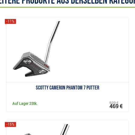
itere Produkte aus derselben Katego
-11%
Anzeigen
Scotty Cameron Phantom 7 Putter
529 €
Auf Lager
2Stk.
469 €
-15%