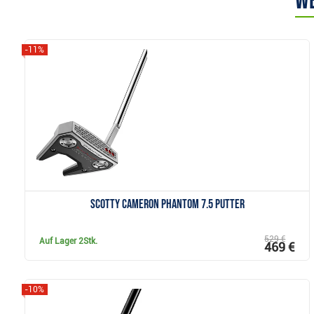
We
-11%
Anzeigen
Scotty Cameron Phantom 7.5 Putter
529 €
Auf Lager
2Stk.
469 €
-10%