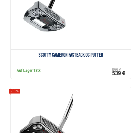
Anzeigen
Scotty Cameron Fastback OC putter
599 €
Auf Lager
1Stk.
539 €
-11%
Anzeigen