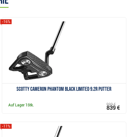
rie
-16%
Anzeigen
Scotty Cameron Phantom Black Limited 9.2R Putter
999 €
Auf Lager
1Stk.
839 €
-11%