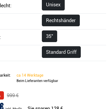
Unisex
lecht:
Rechtshänder
35"
:
Standard Griff
arkeit:
ca
14 Werktage
Beim Lieferanten verfügbar
%
999 €
€
Sie sparen
128 €