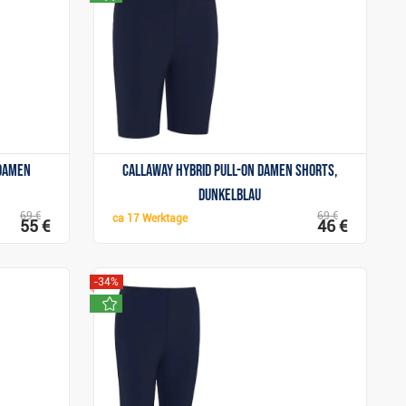
Anzeigen
 Damen
Callaway Hybrid Pull-On Damen Shorts,
dunkelblau
69 €
69 €
ca
17 Werktage
55 €
46 €
-34%
neu
Anzeigen