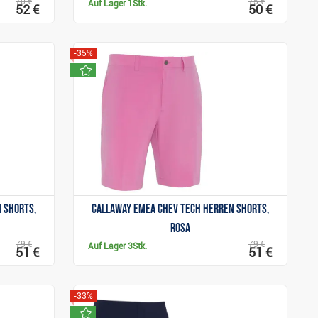
70 €
75 €
Auf Lager
1Stk.
52 €
50 €
-35%
neu
Anzeigen
 Shorts,
Callaway Emea Chev Tech Herren Shorts,
rosa
79 €
79 €
Auf Lager
3Stk.
51 €
51 €
-33%
neu