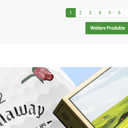
1
2
3
4
5
6
Weitere Produkte
Warum bei Golfbrothers.de kaufen?