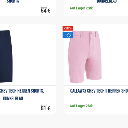
Shorts
dunkelblau
80 €
Auf Lager
2Stk.
54 €
-38%
sale
Anzeigen
Anzeigen
Chev Tech Herren Shorts,
Callaway Chev Tech II Herren Sho
dunkelblau
79 €
Auf Lager
2Stk.
51 €