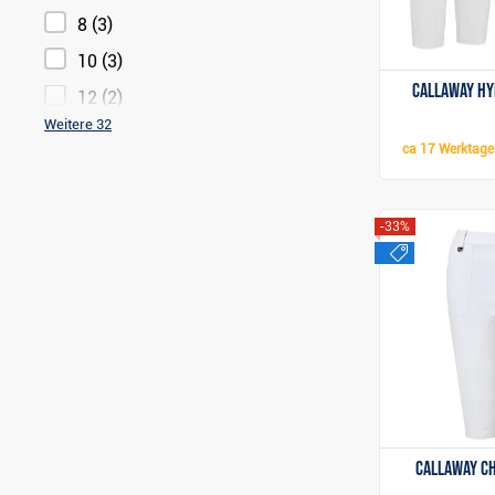
8
(3)
10
(3)
Callaway Hy
12
(2)
Weitere 32
ca
17 Werktage
-33%
sale
Callaway Ch