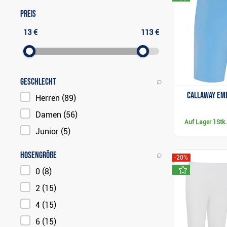
Adidas Golf
Puma Golf
Nike Golf
(5)
(8)
(6)
Preis
13 €
113 €
⌕
Geschlecht
Callaway Eme
Herren
(89)
Damen
(56)
Auf Lager
1Stk.
Junior
(5)
⌕
Hosengröße
-20%
neu
0
(8)
2
(15)
4
(15)
6
(15)