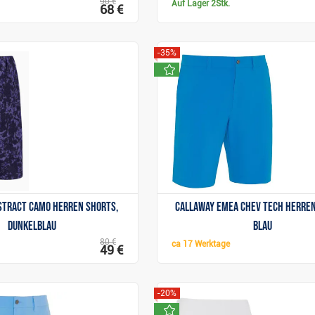
90 €
Auf Lager
2Stk.
68 €
-35%
neu
Anzeigen
Anzeigen
stract Camo Herren Shorts,
Callaway Emea Chev Tech Herren
dunkelblau
blau
80 €
ca
17 Werktage
49 €
-20%
neu