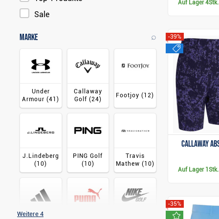
Auf Lager
4Stk.
Sale
⌕
Marke
-39%
sale
Under
Callaway
Footjoy
(12)
Armour
(41)
Golf
(24)
Callaway Ab
J.Lindeberg
PING Golf
Travis
(10)
(10)
Mathew
(10)
Auf Lager
1Stk.
-35%
Weitere 4
neu