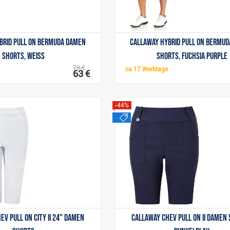
brid Pull On Bermuda Damen
Callaway Hybrid Pull On Bermu
Shorts, weiss
Shorts, fuchsia purple
79 €
ca
17 Werktage
63 €
-44%
sale
Anzeigen
Anzeigen
ev Pull On City II 24" Damen
Callaway Chev Pull On II Damen