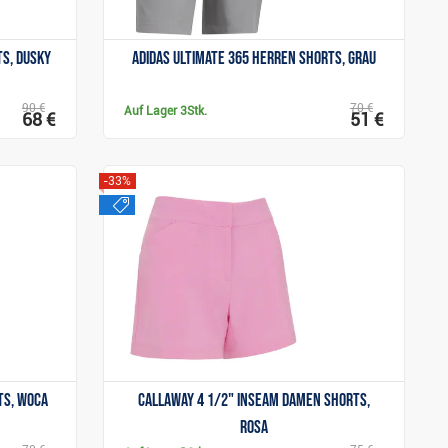
ts, dusky
Adidas Ultimate 365 Herren Shorts, grau
90 €
70 €
Auf Lager
3Stk.
68 €
51 €
-33%
sale
Anzeigen
ts, woca
Callaway 4 1/2" Inseam Damen Shorts,
rosa