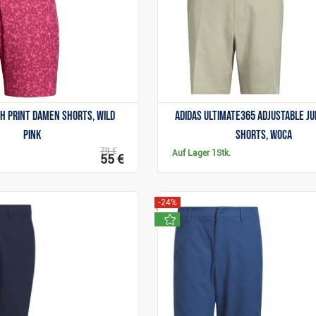
ch Print Damen Shorts, wild
Adidas Ultimate365 Adjustable Ju
pink
Shorts, woca
79 €
Auf Lager
1Stk.
55 €
-24%
neu
Anzeigen
Anzeigen