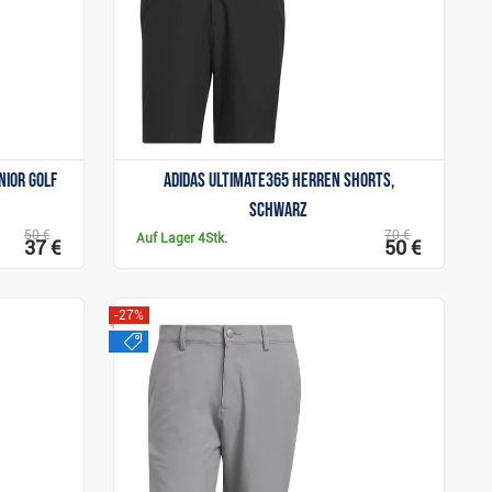
nior Golf
Adidas Ultimate365 Herren Shorts,
schwarz
50 €
70 €
Auf Lager
4Stk.
37 €
50 €
-27%
sale
Anzeigen