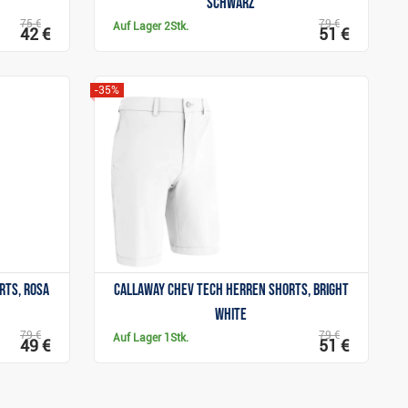
schwarz
75 €
79 €
Auf Lager
2Stk.
42 €
51 €
-35%
Anzeigen
rts, rosa
Callaway Chev Tech Herren Shorts, bright
white
79 €
79 €
Auf Lager
1Stk.
49 €
51 €