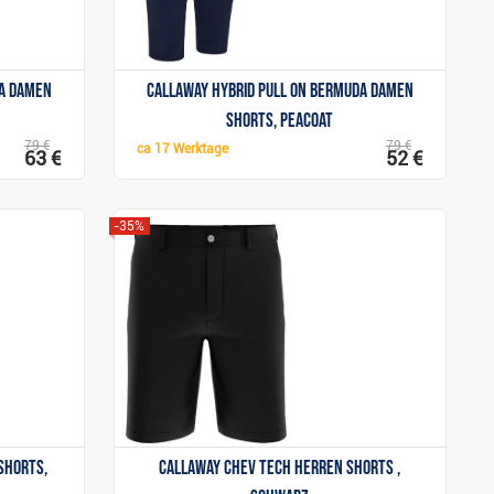
da Damen
Callaway Hybrid Pull On Bermuda Damen
Shorts, peacoat
79 €
79 €
ca
17 Werktage
63 €
52 €
-35%
Anzeigen
 Shorts,
Callaway Chev Tech Herren Shorts ,