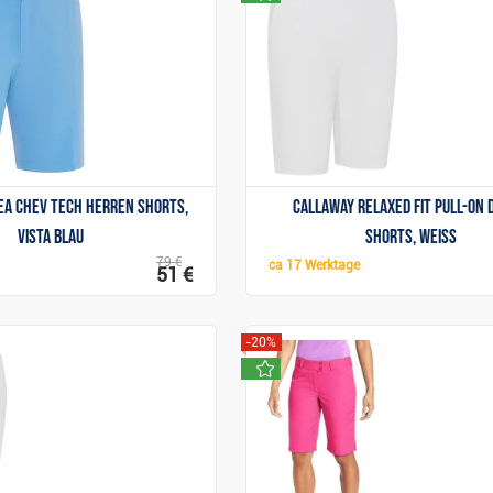
Anzeigen
Anzeigen
a Chev Tech Herren Shorts,
Callaway Relaxed Fit Pull-On
vista blau
Shorts, weiss
79 €
ca
17 Werktage
51 €
-20%
neu
Anzeigen
Anzeigen