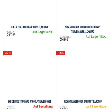
Ogio Alpha Slim Travelcover, mojave
Sun Mountain Club Glider Journey
Travelcover, schwarz
Auf Lager
3Stk.
269 €
219 €
Auf Lager
1Stk.
289,90 €
249 €
-22%
-16%
SKB Deluxe Standard ATA Golf Travelcover
JuCad Travelcover groß mit Hardtop
Auf Bestellung
ca
33 Werktage
629 €
199 €