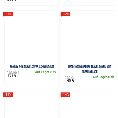
-21%
-12%
Bag Boy T-10 Travelcover, schwarz/rot
HEAD 1000D Cordura travel cover, volt
green & black
Auf Lager
2Stk.
199,90 €
157 €
Auf Lager
4Stk.
169 €
149 €
-19%
-14%