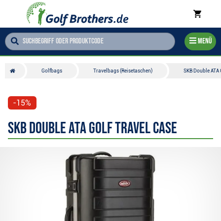
Menü
Golfbags
Travelbags (Reisetaschen)
SKB Double ATA 
-15%
SKB Double ATA Golf Travel Case