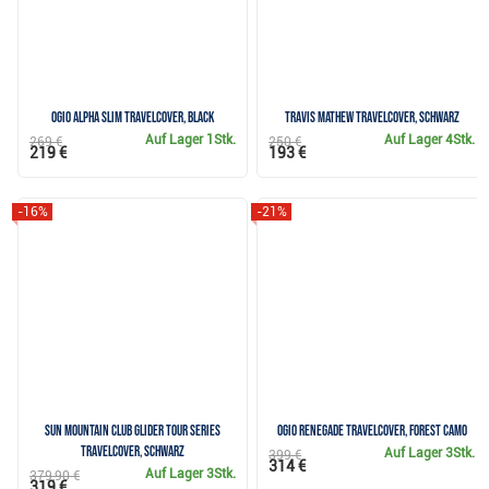
Ogio Alpha Slim Travelcover, black
Travis Mathew Travelcover, schwarz
Auf Lager
1Stk.
Auf Lager
4Stk.
269 €
250 €
219 €
193 €
-16%
-21%
Sun Mountain Club Glider Tour Series
Ogio Renegade Travelcover, forest camo
Travelcover, schwarz
Auf Lager
3Stk.
399 €
314 €
Auf Lager
3Stk.
379,90 €
319 €