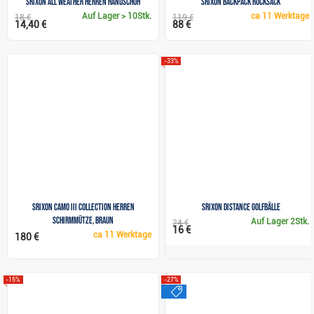
Srixon All Weather Herren Handschuh
Srixon Backpack Rucksack
Auf Lager
> 10Stk.
ca
11 Werktage
18 €
119 €
14,40 €
88 €
-33%
Srixon Camo III Collection Herren
Srixon Distance Golfbälle
Schirmmütze, braun
Auf Lager
2Stk.
24 €
16 €
ca
11 Werktage
180 €
-15%
-27%
sale