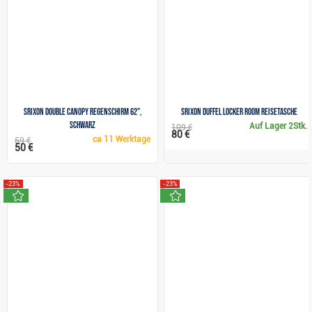
Srixon Double Canopy Regenschirm 62",
Srixon Duffel Locker Room Reisetasche
schwarz
Auf Lager
2Stk.
109 €
80 €
ca
11 Werktage
59 €
50 €
-23%
-23%
neu
neu