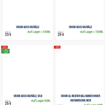
Srixon AD333 Golfbälle
Srixon AD333 Golfbälle
Auf Lager
> 10Stk.
Auf Lager
> 10Stk.
32 €
33 €
23 €
25 €
-24%
-20%
neu
Srixon AD333 Golfbälle, gelb
Srixon All Weather Ball Marker Kinder
Golfhandschuh, weiß
Auf Lager
6Stk.
33 €
25 €