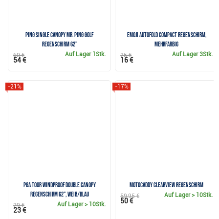
Ping Single Canopy Mr. Ping Golf
Emoji AutoFold Compact Regenschirm,
Regenschirm 62”
mehrfarbig
Auf Lager
1Stk.
Auf Lager
3Stk.
60 €
25 €
54 €
16 €
-21%
-17%
PGA Tour Windproof Double Canopy
Motocaddy Clearview Regenschirm
Regenschirm 62", weiß/blau
Auf Lager
> 10Stk.
59,95 €
50 €
Auf Lager
> 10Stk.
29 €
23 €