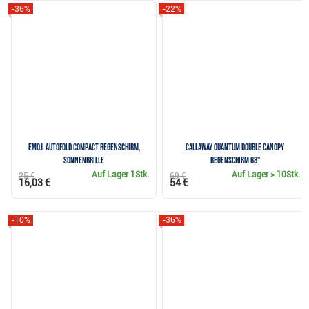
-36%
-22%
Emoji AutoFold Compact Regenschirm,
Callaway QUANTUM Double Canopy
Sonnenbrille
Regenschirm 68"
Auf Lager
1Stk.
Auf Lager
> 10Stk.
25 €
69 €
16,03 €
54 €
-10%
-36%