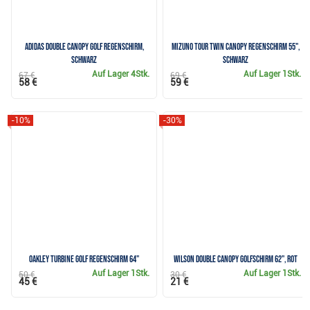
Adidas Double Canopy Golf Regenschirm,
Mizuno Tour Twin Canopy Regenschirm 55",
schwarz
schwarz
Auf Lager
4Stk.
Auf Lager
1Stk.
67 €
69 €
58 €
59 €
-10%
-30%
Oakley Turbine Golf Regenschirm 64"
Wilson Double Canopy Golfschirm 62", rot
Auf Lager
1Stk.
Auf Lager
1Stk.
50 €
30 €
45 €
21 €