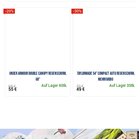
-20%
-30%
Under Armour Double Canopy Regenschirm,
TaylorMade 54" Compact Auto Regenschirm,
68"
mehrfarbig
Auf Lager
4Stk.
Auf Lager
3Stk.
69 €
70 €
55 €
49 €