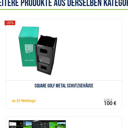
itere Produkte aus derselben Katego
-20%
Anzeigen
Square Golf Metal Schutzgehäuse
125 €
ca
33 Werktage
100 €