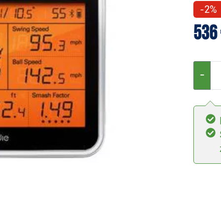
-2%
536 
−