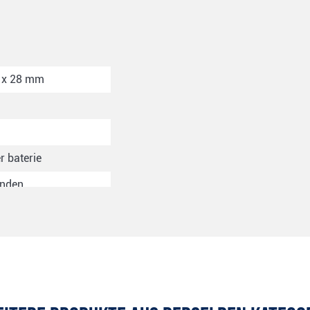
 x 28 mm
r baterie
unden
windigkeit+/- 3%
chweite im
s +/- 3m