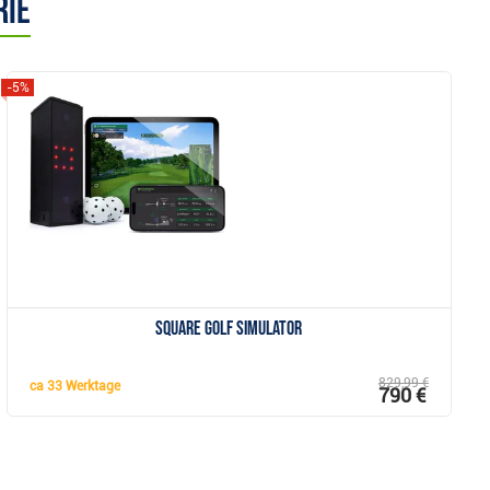
rie
-5%
Anzeigen
Square Golf Simulator
829,99 €
ca
33 Werktage
790 €