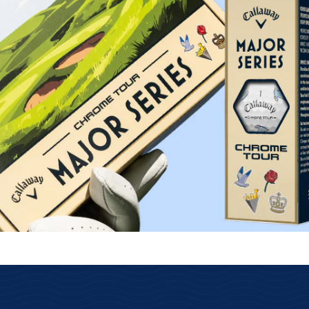
lose Rückgabe
Schnelle Lieferung
s über das GLS
Kostenloser Versand ab 69€
ksenden.