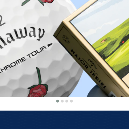
Warum bei Golfbrothers.de kaufen?
Herkunftsgarantie
100 Tage kosten
Wir bieten nur Originalware aus
Einfach & kostenlo
dem offiziellen Vertrieb an!
System zurüc