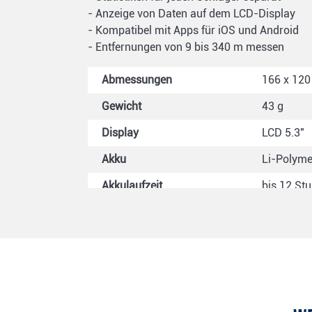
- Anzeige von Daten auf dem LCD-Display
- Kompatibel mit Apps für iOS und Android
- Entfernungen von 9 bis 340 m messen
Abmessungen
166 x 120
Gewicht
43 g
Display
LCD 5.3"
Akku
Li-Polyme
Akkulaufzeit
bis 12 St
Ballgesch
Genauigkeit
Yards Rei
Zielmodu