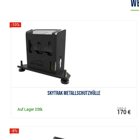
We
-10%
Anzeigen
SkyTrak Metallschutzhülle
189 €
Auf Lager
2Stk.
170 €
-8%