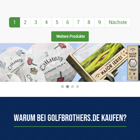
1
2
3
4
5
6
7
8
9
Nächste
Weitere Produkte
Warum bei Golfbrothers.de kaufen?