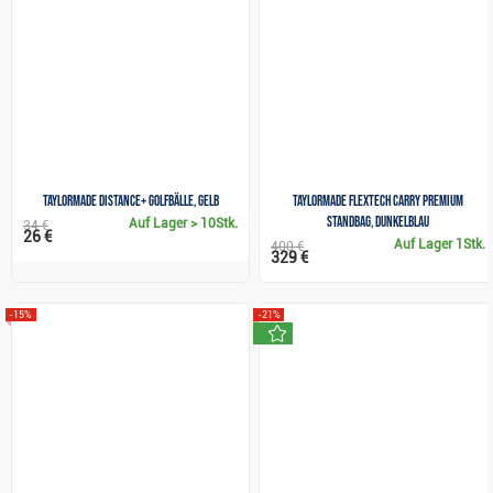
TaylorMade Distance+ Golfbälle, gelb
TaylorMade FlexTech Carry Premium
Standbag, dunkelblau
Auf Lager
> 10Stk.
34 €
26 €
Auf Lager
1Stk.
400 €
329 €
-15%
-21%
neu