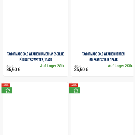
TaylorMade Cold Weather Damenhandschuhe
TaylorMade Cold Weather Herren
für kaltes Wetter, 1Paar
Golfhandschuh, 1Paar
Auf Lager
2Stk.
Auf Lager
2Stk.
40 €
40 €
35,60 €
35,60 €
-20%
-20%
neu
neu