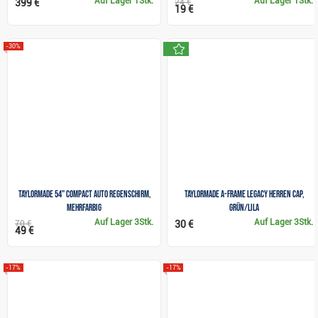
Auf Lager
1Stk.
Auf Lager
1Stk.
399 €
24 €
19 €
neu
-30%
TaylorMade 54" Compact Auto Regenschirm,
TaylorMade A-Frame Legacy Herren Cap,
mehrfarbig
grün/lila
Auf Lager
3Stk.
Auf Lager
3Stk.
70 €
30 €
49 €
-17%
-17%