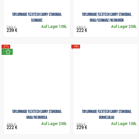
TaylorMade FlexTech Carry Standbag,
TaylorMade Flextech Carry Standbag,
schwarz
grau/schwarz/neongrün
Auf Lager
1Stk.
Auf Lager
2Stk.
280 €
280 €
239 €
222 €
-21%
-18%
neu
TaylorMade Flextech Carry Standbag,
TaylorMade FlexTech Carry Standbag,
grau/neonrosa
dunkelblau
Auf Lager
2Stk.
Auf Lager
1Stk.
280 €
280 €
222 €
229 €