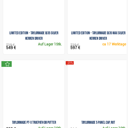
Limited Edition - TaylorMade Qi35 Silver
Limited Edition - TaylorMade Qi35 Max Silver
Herren Driver
Herren Driver
Auf Lager
1Stk.
ca
17 Werktage
719 €
719 €
549 €
597 €
neu
-21%
TaylorMade PT-X TruePath DB Putter
TaylorMade 5 Panel Cap, rot