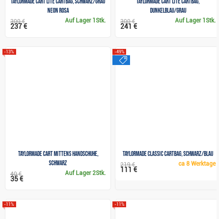
TaylorMade Cart Lite Cartbag, schwarz/grau
TaylorMade Cart Lite Cartbag,
neon rosa
dunkelblau/grau
Auf Lager
1Stk.
Auf Lager
1Stk.
300 €
300 €
237 €
241 €
-13%
-49%
sale
TaylorMade Cart Mittens Handschuhe,
TaylorMade Classic Cartbag, schwarz/blau
schwarz
ca
8 Werktage
219 €
111 €
Auf Lager
2Stk.
40 €
35 €
-11%
-11%