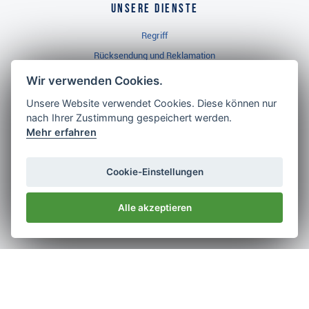
Unsere Dienste
Regriff
Rücksendung und Reklamation
Widerrufsbelehrung
Wir verwenden Cookies.
Unsere Website verwendet Cookies. Diese können nur
nach Ihrer Zustimmung gespeichert werden.
Golf Brothers.de
Mehr erfahren
Kontakt
Neuheiten
Cookie-Einstellungen
Video
Alle akzeptieren
Impressum