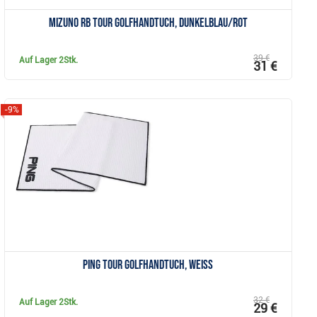
Mizuno RB Tour Golfhandtuch, dunkelblau/rot
39 €
Auf Lager
2Stk.
31 €
-9%
Anzeigen
Ping Tour GolfHandtuch, weiss
32 €
Auf Lager
2Stk.
29 €