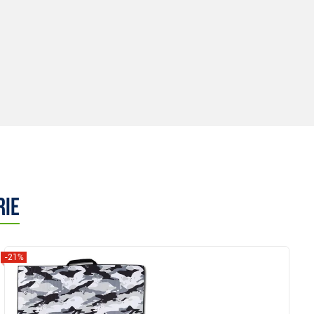
rie
-21%
Anzeigen