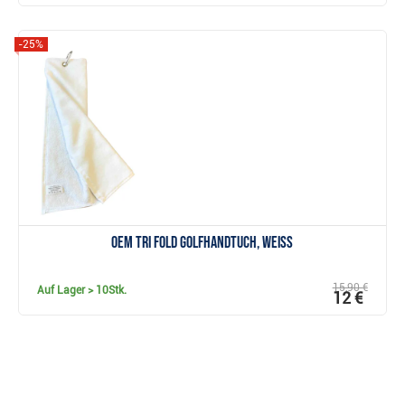
-25%
Anzeigen
OEM Tri Fold Golfhandtuch, weiss
15,90 €
Auf Lager
> 10Stk.
12 €