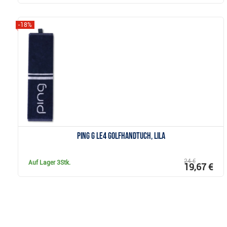
-18%
Anzeigen
Ping G LE4 GolfHandtuch, lila
24 €
Auf Lager
3Stk.
19,67 €