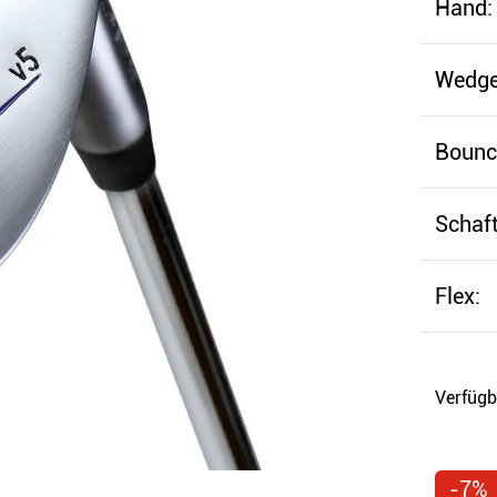
Hand:
Wedge
Bounc
Schaft
Flex:
Verfügb
-7%