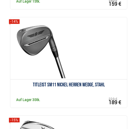
189 €
Auf Lager
1Stk.
159 €
-14%
Anzeigen
Titleist SM11 Nickel Herren Wedge, Stahl
219 €
Auf Lager
3Stk.
189 €
-15%