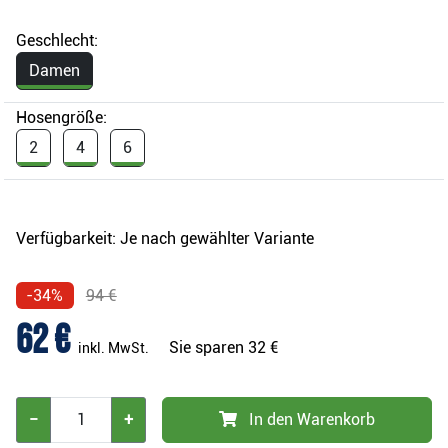
Geschlecht:
Damen
Hosengröße:
2
4
6
Verfügbarkeit:
Je nach gewählter Variante
-34%
94 €
62 €
Sie sparen
32 €
inkl. MwSt.
−
+
In den Warenkorb