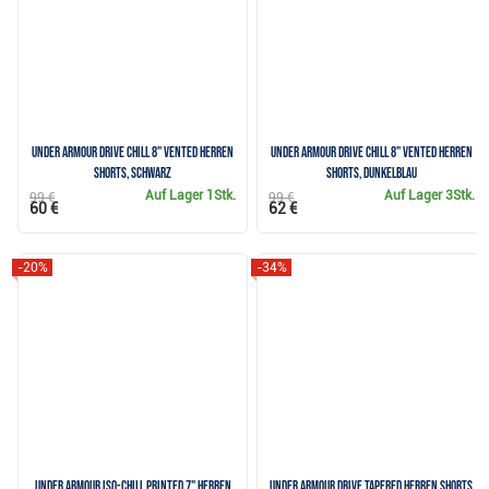
Under Armour Drive Chill 8" Vented Herren
Under Armour Drive Chill 8" Vented Herren
Shorts, schwarz
Shorts, dunkelblau
Auf Lager
1Stk.
Auf Lager
3Stk.
99 €
99 €
60 €
62 €
-20%
-34%
Under Armour Iso-Chill Printed 7" Herren
Under Armour Drive Tapered Herren Shorts,