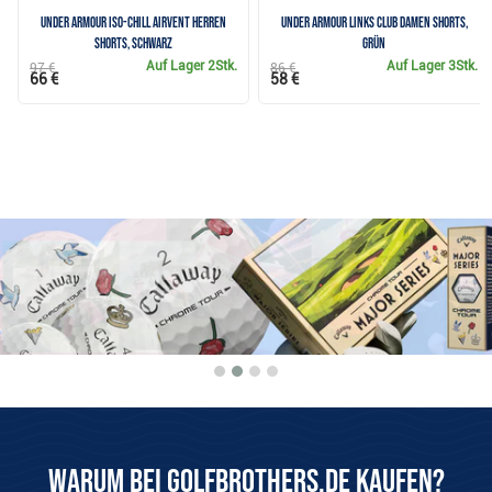
Under Armour Iso-Chill Airvent Herren
Under Armour Links Club Damen Shorts,
Shorts, schwarz
grün
Auf Lager
2Stk.
Auf Lager
3Stk.
97 €
86 €
66 €
58 €
Warum bei Golfbrothers.de kaufen?