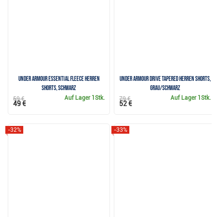
Under Armour Essential Fleece Herren
Under Armour Drive Tapered Herren Shorts,
Shorts, schwarz
grau/schwarz
Auf Lager
1Stk.
Auf Lager
1Stk.
59 €
79 €
49 €
52 €
-32%
-33%