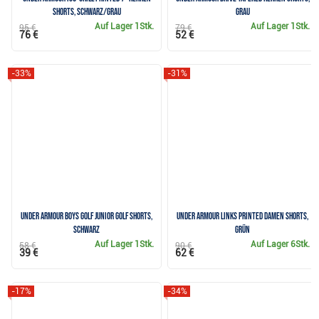
Shorts, schwarz/grau
grau
Auf Lager
1Stk.
Auf Lager
1Stk.
95 €
79 €
76 €
52 €
-33%
-31%
Under Armour Boys Golf Junior Golf Shorts,
Under Armour Links Printed Damen Shorts,
schwarz
grün
Auf Lager
1Stk.
Auf Lager
6Stk.
58 €
90 €
39 €
62 €
-17%
-34%