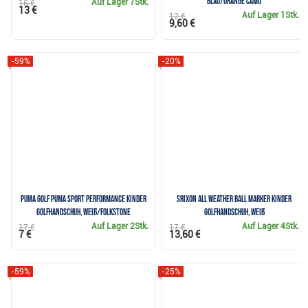
blau/orange camo
Auf Lager
7Stk.
16 €
13 €
Auf Lager
1Stk.
12 €
9,60 €
-59%
-20%
Puma Golf Puma Sport Performance Kinder
Srixon All Weather Ball Marker Kinder
Golfhandschuh, weiß/folkstone
Golfhandschuh, weiß
Auf Lager
2Stk.
Auf Lager
4Stk.
17 €
17 €
7 €
13,60 €
-59%
-25%