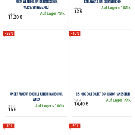
Zoom Weather Junior Handschuh,
Callaway X Junior Handschuh
weiss/schwarz/rot
Auf Lager
> 10Stk.
15 €
12 €
Auf Lager
7Stk.
14 €
11,20 €
-29%
-10%
Under Armour IsoChill Junior Handschuh,
U.S. Kids Golf Golfer GG4 Junior Handschuh
weiss
Auf Lager
1Stk.
16 €
14,40 €
Auf Lager
> 10Stk.
21 €
15 €
-10%
-59%