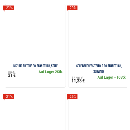
-21%
-29%
Mizuno RB Tour Golfhandtuch, staff
Golf Brothers Trifold Golfhandtuch,
schwarz
Auf Lager
2Stk.
39 €
31 €
Auf Lager
> 10Stk.
15,90 €
11,33 €
-21%
-25%