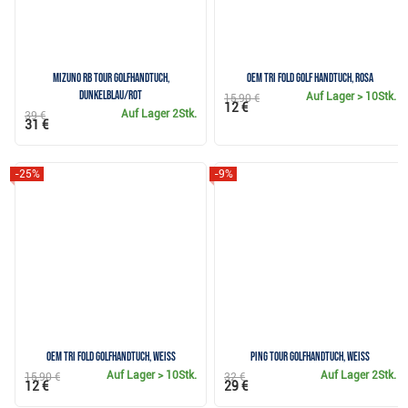
Mizuno RB Tour Golfhandtuch,
OEM Tri Fold Golf Handtuch, rosa
dunkelblau/rot
Auf Lager
> 10Stk.
15,90 €
12 €
Auf Lager
2Stk.
39 €
31 €
-25%
-9%
OEM Tri Fold Golfhandtuch, weiss
Ping Tour GolfHandtuch, weiss
Auf Lager
> 10Stk.
Auf Lager
2Stk.
15,90 €
32 €
12 €
29 €