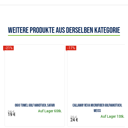
Weitere Produkte aus derselben Kategorie
-21%
-17%
Ogio Towel Golf Handtuch, safari
Callaway Reva Microfiber Golfhandtuch,
weiss
Auf Lager
6Stk.
24 €
19 €
Auf Lager
1Stk.
29 €
24 €