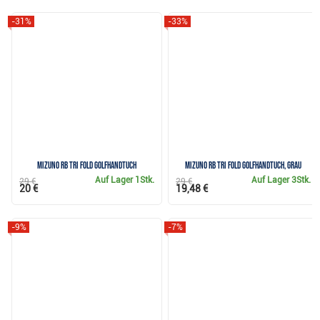
-31%
-33%
Mizuno RB Tri Fold Golfhandtuch
Mizuno RB Tri Fold Golfhandtuch, grau
Auf Lager
1Stk.
Auf Lager
3Stk.
29 €
29 €
20 €
19,48 €
-9%
-7%