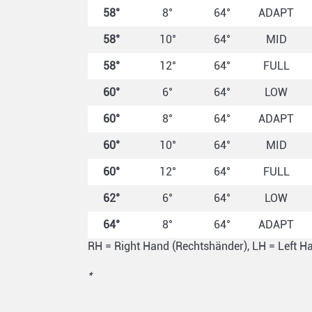
58°
8°
64°
ADAPT
58°
10°
64°
MID
58°
12°
64°
FULL
60°
6°
64°
LOW
60°
8°
64°
ADAPT
60°
10°
64°
MID
60°
12°
64°
FULL
62°
6°
64°
LOW
64°
8°
64°
ADAPT
RH = Right Hand (Rechtshänder), LH = Left H
*