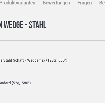
Produktvarianten
Bewertungen
Fragen
Be
n Wedge - Stahl
 Stahl Schaft - Wedge flex (128g, .600")
andard (52g, .580")