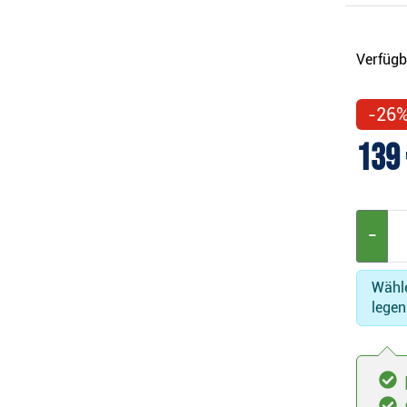
Verfügb
-26
139 
−
Wähle
legen