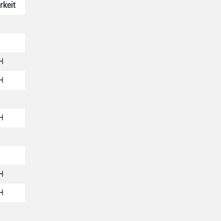
rkeit
H
H
H
H
H