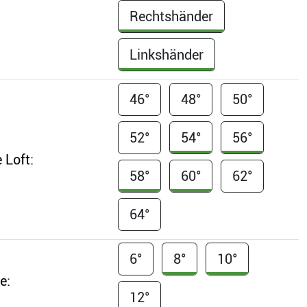
Rechtshänder
Linkshänder
46°
48°
50°
52°
54°
56°
 Loft:
58°
60°
62°
64°
6°
8°
10°
e:
12°