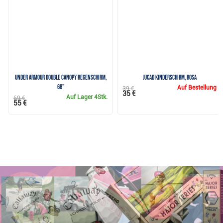
Under Armour Double Canopy Regenschirm,
JuCad Kinderschirm, rosa
68"
Auf Bestellung
39 €
35 €
Auf Lager
4Stk.
69 €
55 €