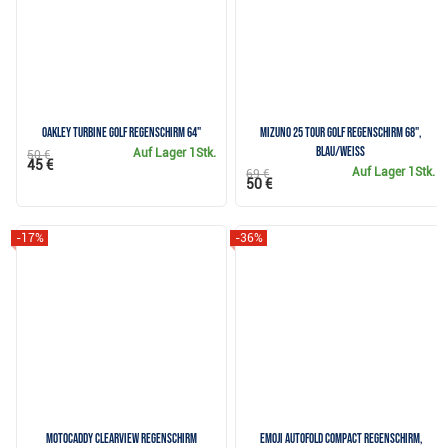
Oakley Turbine Golf Regenschirm 64"
Mizuno 25 Tour Golf Regenschirm 68",
blau/weiss
Auf Lager
1Stk.
50 €
45 €
Auf Lager
1Stk.
69 €
50 €
-17%
-36%
Motocaddy Clearview Regenschirm
Emoji AutoFold Compact Regenschirm,