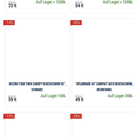
Auf Lager
> 10Stk.
Auf Lager
> 10Stk.
29 €
69 €
23 €
54 €
-14%
-30%
Mizuno Tour Twin Canopy Regenschirm 55",
TaylorMade 54" Compact Auto Regenschirm,
schwarz
mehrfarbig
Auf Lager
1Stk.
Auf Lager
3Stk.
69 €
70 €
59 €
49 €
-10%
-28%