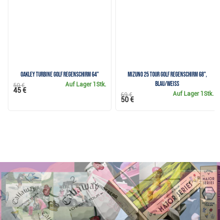
Oakley Turbine Golf Regenschirm 64"
Mizuno 25 Tour Golf Regenschirm 68",
blau/weiss
Auf Lager
1Stk.
50 €
45 €
Auf Lager
1Stk.
69 €
50 €