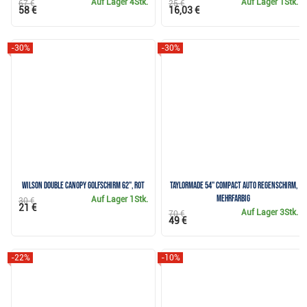
Auf Lager
4Stk.
Auf Lager
1Stk.
67 €
25 €
58 €
16,03 €
-30%
-30%
Wilson Double Canopy Golfschirm 62", rot
TaylorMade 54" Compact Auto Regenschirm,
mehrfarbig
Auf Lager
1Stk.
30 €
21 €
Auf Lager
3Stk.
70 €
49 €
-22%
-10%