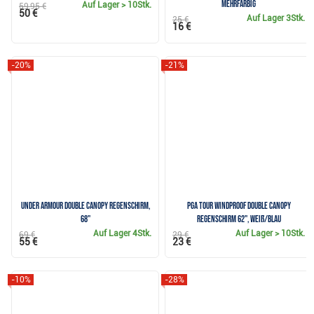
mehrfarbig
Auf Lager
> 10Stk.
59,95 €
50 €
Auf Lager
3Stk.
25 €
16 €
-20%
-21%
Under Armour Double Canopy Regenschirm,
PGA Tour Windproof Double Canopy
68"
Regenschirm 62", weiß/blau
Auf Lager
4Stk.
Auf Lager
> 10Stk.
69 €
29 €
55 €
23 €
-10%
-28%