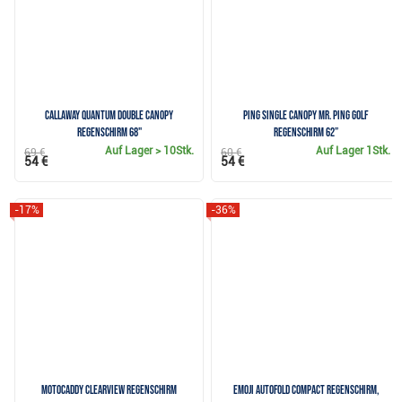
Callaway QUANTUM Double Canopy
Ping Single Canopy Mr. Ping Golf
Regenschirm 68"
Regenschirm 62”
Auf Lager
> 10Stk.
Auf Lager
1Stk.
69 €
60 €
54 €
54 €
-17%
-36%
Motocaddy Clearview Regenschirm
Emoji AutoFold Compact Regenschirm,