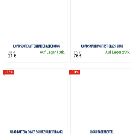
Jucad Scorekartenhalter Abdeckung
JuCad Smartbag First Class, grau
Auf Lager
1Stk.
Auf Lager
2Stk.
25 €
79 €
21 €
76 €
-25%
-10%
JuCad Battery Cover Schutzhülle für Akku
JuCad Räderbeutel