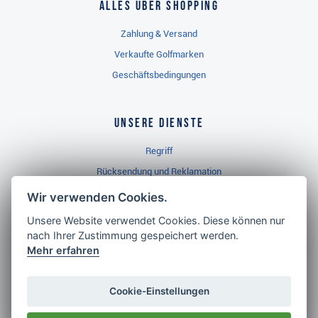
Alles über Shopping
Zahlung & Versand
Verkaufte Golfmarken
Geschäftsbedingungen
Unsere Dienste
Regriff
Rücksendung und Reklamation
Widerrufsbelehrung
Wir verwenden Cookies.
Unsere Website verwendet Cookies. Diese können nur
nach Ihrer Zustimmung gespeichert werden.
Golf Brothers.de
Mehr erfahren
Kontakt
Neuheiten
Cookie-Einstellungen
Video