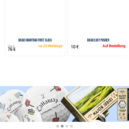
JuCad Smartbag First Class
JuCad Easy Pusher
ca
33 Werktage
Auf Bestellung
79 €
10 €
76 €