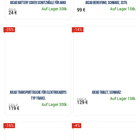
JuCad Battery Cover Schutzhülle für Akku
JuCad Bereifung, schwarz, 3Stk.
Auf Lager
2Stk.
Auf Lager
1Stk.
32 €
99 €
24 €
-25%
-14%
Jucad Transporttasche für Elektrocaddys
JuCad Tablet, schwarz
Typ Travel
Auf Lager
1Stk.
150 €
129 €
Auf Lager
3Stk.
159 €
119 €
-16%
-4%