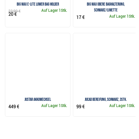
Big Max e-Lite Lower Bag Holder
Big Max Obere Baghalterung,
schwarz/limette
Auf Lager
1Stk.
23,90 €
20 €
Auf Lager
1Stk.
17 €
JuStar Akkuwechsel
JuCad Bereifung, schwarz, 3Stk.
Auf Lager
1Stk.
Auf Lager
1Stk.
449 €
99 €