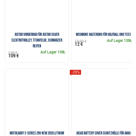
JuStar Vorderrad für JuStar Silver
Wishbone Halterung für Golfball und Tees
Elektrotrolley, Titanfelge, schwarzer
Auf Lager
1Stk.
13,90 €
12 €
Reifen
Auf Lager
1Stk.
120 €
109 €
-25%
Motocaddy S-Series 28V NEW 2026 Lithium
JuCad Battery Cover Schutzhülle für Akku