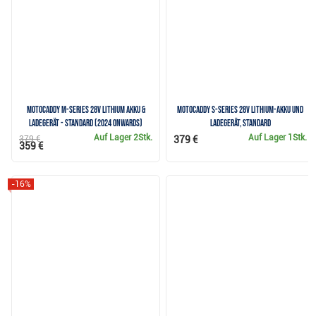
Motocaddy M-Series 28V Lithium Akku &
Motocaddy S-Series 28V Lithium-Akku und
Ladegerät - Standard (2024 onwards)
Ladegerät, Standard
Auf Lager
2Stk.
Auf Lager
1Stk.
379 €
379 €
359 €
-16%