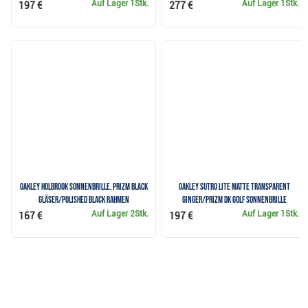
Auf Lager
1Stk.
Auf Lager
1Stk.
197 €
277 €
Oakley Holbrook Sonnenbrille, PRIZM Black
Oakley Sutro Lite Matte transparent
Gläser/Polished Black Rahmen
ginger/Prizm DK Golf Sonnenbrille
Auf Lager
2Stk.
Auf Lager
1Stk.
167 €
197 €