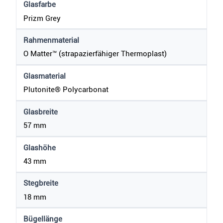
Glasfarbe
Prizm Grey
Rahmenmaterial
O Matter™ (strapazierfähiger Thermoplast)
Glasmaterial
Plutonite® Polycarbonat
Glasbreite
57 mm
Glashöhe
43 mm
Stegbreite
18 mm
Bügellänge