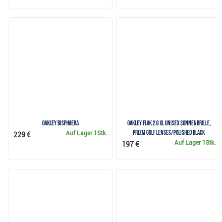
Oakley BISPHAERA
Oakley Flak 2.0 XL Unisex Sonnenbrille,
Prizm Golf Lenses/Polished Black
Auf Lager
1Stk.
229 €
Auf Lager
1Stk.
197 €