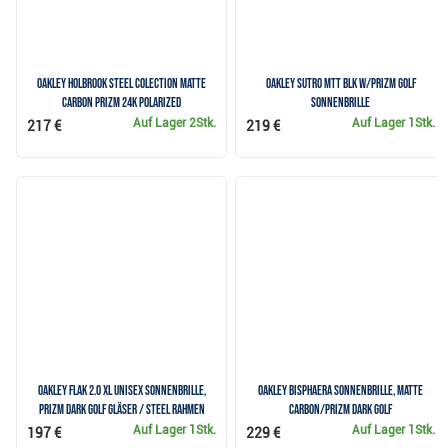
Oakley Holbrook Steel Colection Matte
Oakley Sutro Mtt Blk w/Prizm Golf
Carbon Prizm 24K Polarized
Sonnenbrille
Auf Lager
2Stk.
Auf Lager
1Stk.
217 €
219 €
Oakley FLAK 2.0 XL Unisex Sonnenbrille,
Oakley BISPHAERA Sonnenbrille, Matte
Prizm Dark Golf Gläser / Steel Rahmen
Carbon/PRIZM Dark Golf
Auf Lager
1Stk.
Auf Lager
1Stk.
197 €
229 €