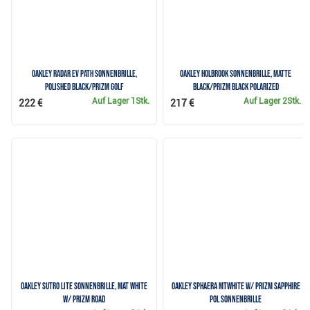
Oakley Radar EV Path Sonnenbrille,
Oakley Holbrook Sonnenbrille, Matte
Polished Black/PRIZM Golf
Black/PRIZM Black Polarized
Auf Lager
1Stk.
Auf Lager
2Stk.
222 €
217 €
Oakley Sutro Lite Sonnenbrille, Mat White
Oakley Sphaera MtWhite w/ Prizm Sapphire
w/ PRIZM Road
Pol Sonnenbrille