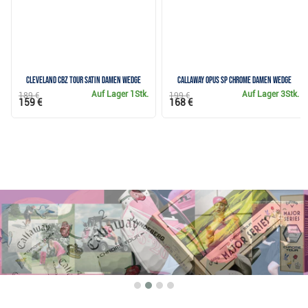
Cleveland CBZ Tour Satin Damen Wedge
Callaway Opus SP Chrome Damen Wedge
Auf Lager
1Stk.
Auf Lager
3Stk.
189 €
199 €
159 €
168 €