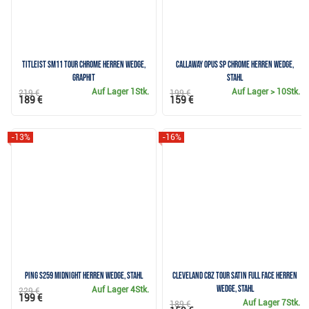
Titleist SM11 Tour Chrome Herren Wedge,
Callaway Opus SP Chrome Herren Wedge,
Graphit
Stahl
Auf Lager
1Stk.
Auf Lager
> 10Stk.
219 €
199 €
189 €
159 €
-13%
-16%
PING s259 Midnight Herren Wedge, Stahl
Cleveland CBZ Tour Satin Full Face Herren
Wedge, Stahl
Auf Lager
4Stk.
229 €
199 €
Auf Lager
7Stk.
189 €