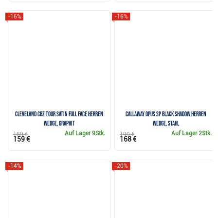
-16%
-16%
Cleveland CBZ Tour Satin Full Face Herren
Callaway Opus SP Black Shadow Herren
Wedge, Graphit
Wedge, Stahl
Auf Lager
9Stk.
Auf Lager
2Stk.
189 €
199 €
159 €
168 €
-14%
-20%