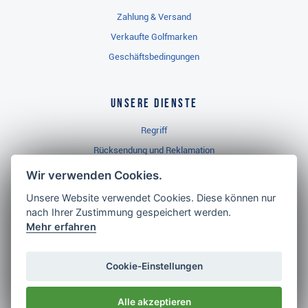
Zahlung & Versand
Verkaufte Golfmarken
Geschäftsbedingungen
Unsere Dienste
Regriff
Rücksendung und Reklamation
Widerrufsbelehrung
Wir verwenden Cookies.
Unsere Website verwendet Cookies. Diese können nur
nach Ihrer Zustimmung gespeichert werden.
Golf Brothers.de
Mehr erfahren
Kontakt
Neuheiten
Cookie-Einstellungen
Video
Alle akzeptieren
Impressum