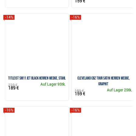
159 €
-14%
-16%
Titleist SM11 Jet Black Herren Wedge, Stahl
Cleveland CBZ Tour Satin Herren Wedge,
Graphit
Auf Lager
9Stk.
219 €
189 €
Auf Lager
2Stk.
189 €
159 €
-16%
-16%