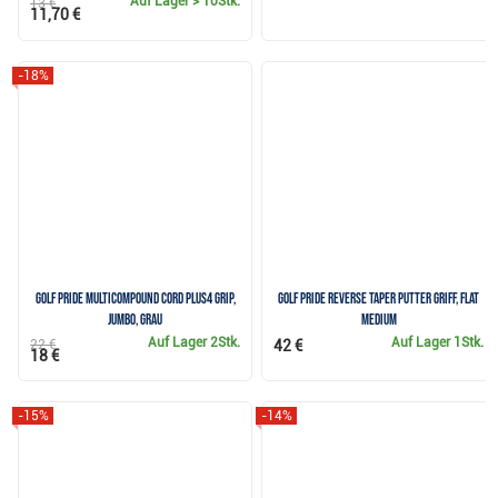
Auf Lager
> 10Stk.
13 €
11,70 €
-18%
Golf Pride MultiCompound Cord Plus4 Grip,
Golf Pride Reverse Taper Putter Griff, Flat
JUMBO, grau
Medium
Auf Lager
2Stk.
Auf Lager
1Stk.
22 €
42 €
18 €
-15%
-14%