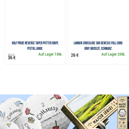
Golf Pride Reverse Taper Putter Griff,
Lamkin Crossline 360 Genesis Full Cord
Pistol Large
Grip, Midsize, Schwarz
Auf Lager
1Stk.
Auf Lager
2Stk.
42 €
26 €
36 €