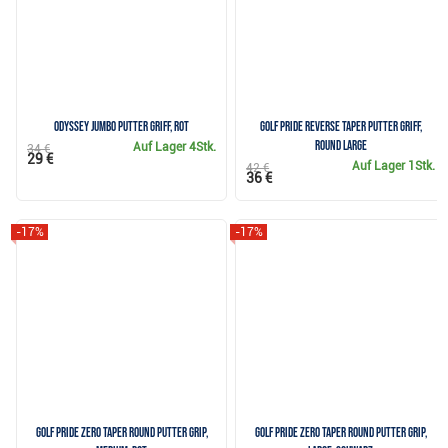
Odyssey Jumbo Putter Griff, rot
Golf Pride Reverse Taper Putter Griff,
Round Large
Auf Lager
4Stk.
34 €
29 €
Auf Lager
1Stk.
42 €
36 €
-17%
-17%
Golf Pride Zero Taper Round Putter Grip,
Golf Pride Zero Taper Round Putter Grip,