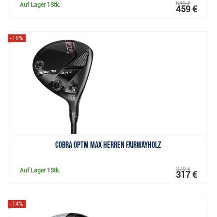
549 €
Auf Lager
1Stk.
459 €
-16%
Anzeigen
Cobra OPTM MAX Herren Fairwayholz
379 €
Auf Lager
1Stk.
317 €
-14%