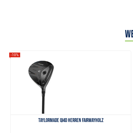
We
-10%
Anzeigen
TaylorMade Qi4D Herren Fairwayholz