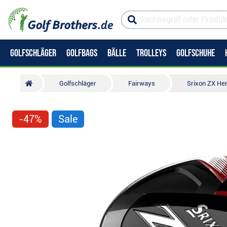
GOLFSCHLÄGER
GOLFBAGS
BÄLLE
TROLLEYS
GOLFSCHUHE
Golfschläger
Fairways
Srixon ZX He
-47%
Sale