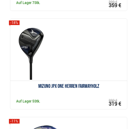
399 €
Auf Lager
7Stk.
359 €
-18%
Anzeigen
Mizuno JPX ONE Herren Fairwayholz
390 €
Auf Lager
5Stk.
319 €
-11%