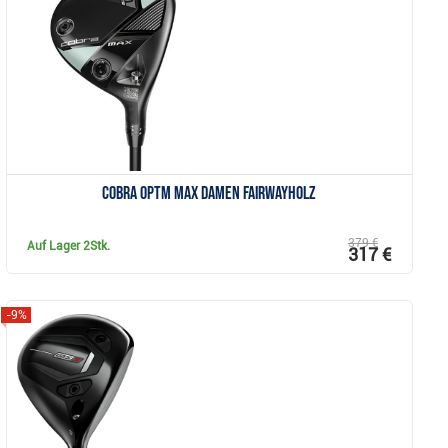
Anzeigen
Cobra OPTM MAX Damen Fairwayholz
379 €
Auf Lager
2Stk.
317 €
-9%
Anzeigen