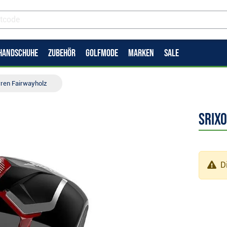
HANDSCHUHE
ZUBEHÖR
GOLFMODE
MARKEN
SALE
rren Fairwayholz
Srix
Di