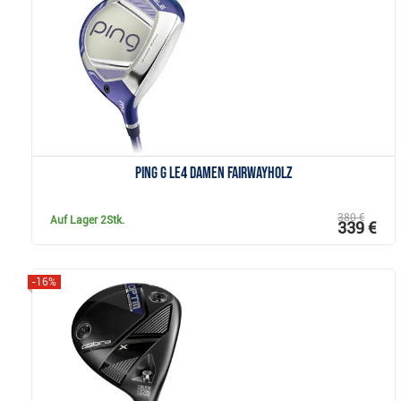
Anzeigen
PING G Le4 Damen Fairwayholz
380 €
Auf Lager
2Stk.
339 €
-16%
Anzeigen