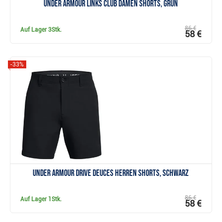
Under Armour Links Club Damen Shorts, grün
86 €
Auf Lager
3Stk.
58 €
-33%
Anzeigen
Under Armour Drive Deuces Herren Shorts, schwarz
86 €
Auf Lager
1Stk.
58 €