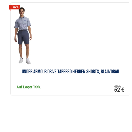
-34%
Anzeigen
Under Armour Drive Tapered Herren Shorts, blau/grau
79 €
Auf Lager
1Stk.
52 €