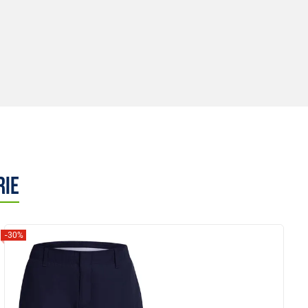
rie
-30%
Anzeigen