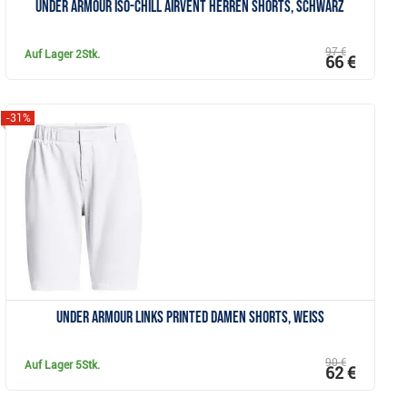
Under Armour Iso-Chill Airvent Herren Shorts, schwarz
97 €
Auf Lager
2Stk.
66 €
-31%
Anzeigen
Under Armour Links Printed Damen Shorts, weiss
90 €
Auf Lager
5Stk.
62 €