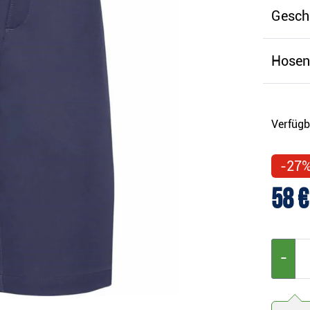
Gesch
Hosen
Verfügb
-27
58 €
−