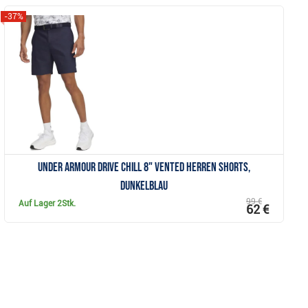
-37%
Anzeigen
Under Armour Drive Chill 8" Vented Herren Shorts,
dunkelblau
99 €
Auf Lager
2Stk.
62 €