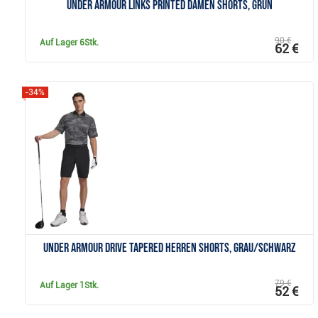
Under Armour Links Printed Damen Shorts, grün
90 €
Auf Lager
6Stk.
62 €
-34%
Anzeigen
Under Armour Drive Tapered Herren Shorts, grau/schwarz
79 €
Auf Lager
1Stk.
52 €