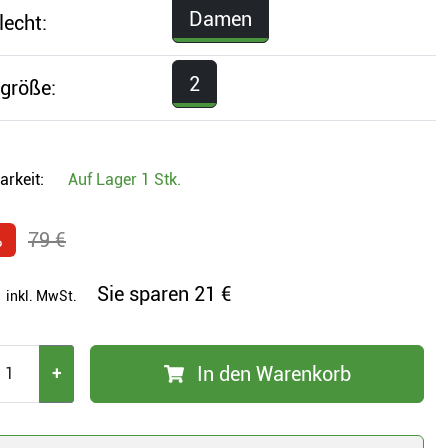
Damen
lecht:
2
größe:
arkeit:
Auf Lager
1 Stk.
%
79 €
Sie sparen
21 €
inkl. MwSt.
In den Warenkorb
+