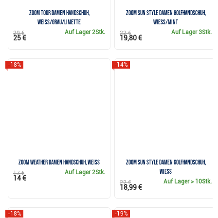
Zoom Tour Damen Handschuh,
Zoom Sun Style Damen Golfhandschuh,
weiss/grau/limette
wiess/mint
Auf Lager
2Stk.
Auf Lager
3Stk.
29 €
22 €
25 €
19,80 €
-18%
-14%
Zoom Weather Damen Handschuh, weiss
Zoom Sun Style Damen Golfhandschuh,
wiess
Auf Lager
2Stk.
17 €
14 €
Auf Lager
> 10Stk.
22 €
18,99 €
-18%
-19%