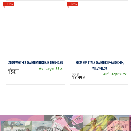
-11%
-18%
Zoom Weather Damen Handschuh, grau/blau
Zoom Sun Style Damen Golfhandschuh,
wiess/rosa
Auf Lager
2Stk.
16,90 €
15 €
Auf Lager
2Stk.
22 €
17,99 €