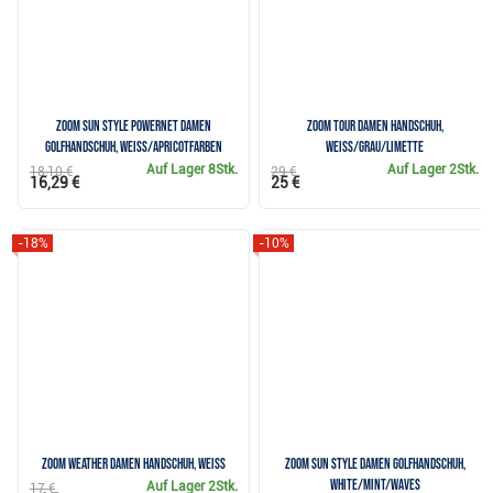
Zoom Sun Style Powernet Damen
Zoom Tour Damen Handschuh,
Golfhandschuh, weiss/apricotfarben
weiss/grau/limette
Auf Lager
8Stk.
Auf Lager
2Stk.
18,10 €
29 €
16,29 €
25 €
-18%
-10%
Zoom Weather Damen Handschuh, weiss
Zoom Sun Style Damen Golfhandschuh,
white/mint/waves
Auf Lager
2Stk.
17 €