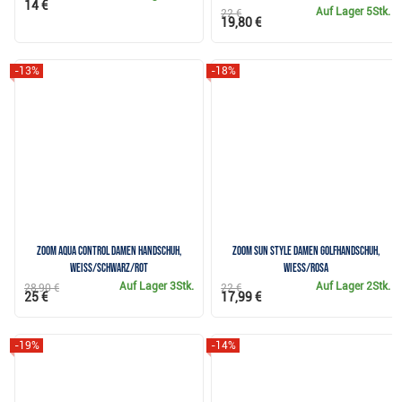
14 €
Auf Lager
5Stk.
22 €
19,80 €
-13%
-18%
Zoom Aqua Control Damen Handschuh,
Zoom Sun Style Damen Golfhandschuh,
weiss/schwarz/rot
wiess/rosa
Auf Lager
3Stk.
Auf Lager
2Stk.
28,90 €
22 €
25 €
17,99 €
-19%
-14%