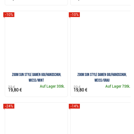
-10%
-10%
Zoom Sun Style Damen Golfhandschuh,
Zoom Sun Style Damen Golfhandschuh,
wiess/mint
weiss/grau
Auf Lager
3Stk.
Auf Lager
7Stk.
22 €
22 €
19,80 €
19,80 €
-24%
-14%