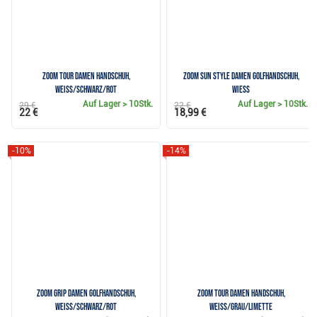
Zoom Tour Damen Handschuh,
Zoom Sun Style Damen Golfhandschuh,
weiss/schwarz/rot
wiess
Auf Lager
> 10Stk.
Auf Lager
> 10Stk.
29 €
22 €
22 €
18,99 €
-10%
-14%
Zoom Grip Damen Golfhandschuh,
Zoom Tour Damen Handschuh,
weiss/schwarz/rot
weiss/grau/limette