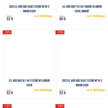
2022 U.S. Kids Golf UL48 (122cm) WT20-s
U.S. Kids Golf TS3-63 (160cm) V5 Junior
Junior Eisen
Eisen, Graphit
ca
8 Werktage
ca
8 Werktage
58 €
68 €
52 €
60 €
-10%
-10%
U.S. Kids Golf UL7-54 (137cm) W15 Junior
2022 U.S. Kids Golf UL54 (137cm) WT15-s
Eisen
Junior Eisen
ca
8 Werktage
ca
8 Werktage
58 €
58 €
52 €
52 €
-12%
-10%