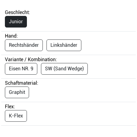
Geschlecht:
Junior
Hand:
Rechtshänder
Linkshänder
Variante / Kombination:
Eisen NR. 9
SW (Sand Wedge)
Schaftmaterial:
Graphit
Flex:
K-Flex