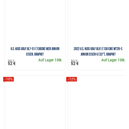
U.S. Kids Golf UL7-51 (130cm) W20 Junior
2022 U.S. Kids Golf UL51 (130 cm) WT20-s
Eisen, Graphit
Junior Eisen 6 (33°), Graphit
Auf Lager
1Stk.
Auf Lager
1Stk.
58 €
56 €
52 €
52 €
-10%
-12%