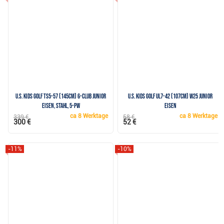
U.S. Kids Golf TS5-57 (145cm) 6-Club Junior
U.S. Kids Golf UL7-42 (107cm) W25 Junior
Eisen, Stahl, 5-PW
Eisen
ca
8 Werktage
ca
8 Werktage
339 €
58 €
300 €
52 €
-11%
-10%