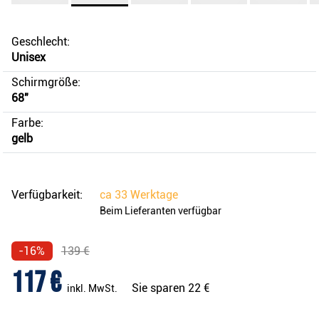
Geschlecht:
Unisex
Schirmgröße:
68"
Farbe:
gelb
Verfügbarkeit:
ca
33 Werktage
Beim Lieferanten verfügbar
-16%
139 €
117 €
Sie sparen
22 €
inkl. MwSt.