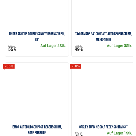
Under Armour Double Canopy Regenschirm,
TaylorMade 54" Compact Auto Regenschirm,
68"
mehrfarbig
Auf Lager
4Stk.
Auf Lager
3Stk.
69 €
70 €
55 €
49 €
-36%
-10%
Emoji AutoFold Compact Regenschirm,
Oakley Turbine Golf Regenschirm 64"
Sonnenbrille
Auf Lager
1Stk.
50 €