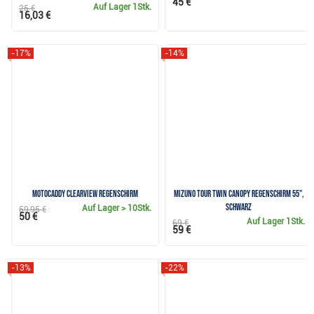
45 €
Auf Lager
1Stk.
25 €
16,03 €
-17%
-14%
Motocaddy Clearview Regenschirm
Mizuno Tour Twin Canopy Regenschirm 55",
schwarz
Auf Lager
> 10Stk.
59,95 €
50 €
Auf Lager
1Stk.
69 €
59 €
-13%
-22%