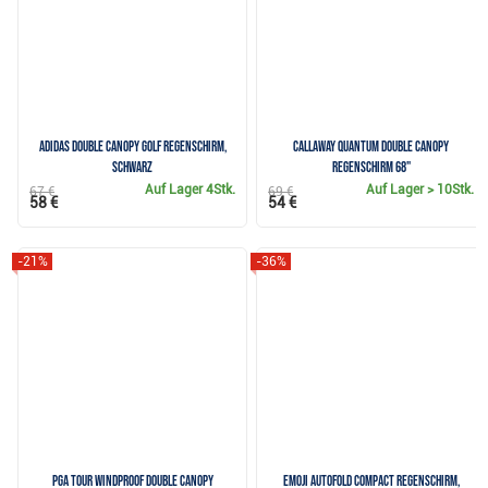
Adidas Double Canopy Golf Regenschirm,
Callaway QUANTUM Double Canopy
schwarz
Regenschirm 68"
Auf Lager
4Stk.
Auf Lager
> 10Stk.
67 €
69 €
58 €
54 €
-21%
-36%
PGA Tour Windproof Double Canopy
Emoji AutoFold Compact Regenschirm,