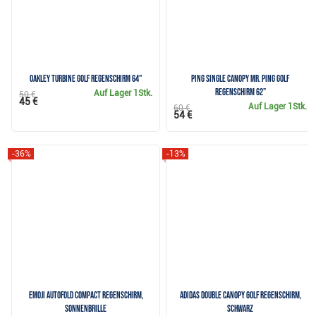
Oakley Turbine Golf Regenschirm 64"
Ping Single Canopy Mr. Ping Golf
Regenschirm 62”
Auf Lager
1Stk.
50 €
45 €
Auf Lager
1Stk.
60 €
54 €
-36%
-13%
Emoji AutoFold Compact Regenschirm,
Adidas Double Canopy Golf Regenschirm,
Sonnenbrille
schwarz