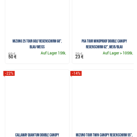
Mizuno 25 Tour Golf Regenschirm 68",
PGA Tour Windproof Double Canopy
blau/weiss
Regenschirm 62", weiß/blau
Auf Lager
1Stk.
Auf Lager
> 10Stk.
69 €
29 €
50 €
23 €
-22%
-14%
Callaway QUANTUM Double Canopy
Mizuno Tour Twin Canopy Regenschirm 55",