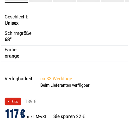
Geschlecht:
Unisex
Schirmgröße:
68"
Farbe:
orange
Verfügbarkeit:
ca
33 Werktage
Beim Lieferanten verfügbar
-16%
139 €
117 €
Sie sparen
22 €
inkl. MwSt.