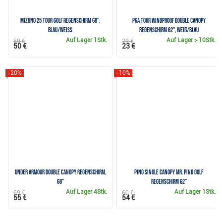
Mizuno 25 Tour Golf Regenschirm 68",
PGA Tour Windproof Double Canopy
blau/weiss
Regenschirm 62", weiß/blau
Auf Lager
1Stk.
Auf Lager
> 10Stk.
69 €
29 €
50 €
23 €
-20%
-10%
Under Armour Double Canopy Regenschirm,
Ping Single Canopy Mr. Ping Golf
68"
Regenschirm 62”
Auf Lager
4Stk.
Auf Lager
1Stk.
69 €
60 €
55 €
54 €