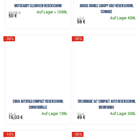
Motocaddy Clearview Regenschirm
Adidas Double Canopy Golf Regenschirm,
schwarz
Auf Lager
> 10Stk.
59,95 €
50 €
Auf Lager
4Stk.
67 €
58 €
-36%
-30%
Emoji AutoFold Compact Regenschirm,
TaylorMade 54" Compact Auto Regenschirm,
Sonnenbrille
mehrfarbig
Auf Lager
1Stk.
Auf Lager
3Stk.
25 €
70 €
16,03 €
49 €
-10%
-36%