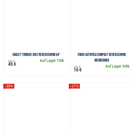
Oakley Turbine Golf Regenschirm 64"
Emoji AutoFold Compact Regenschirm,
mehrfarbig
Auf Lager
1Stk.
50 €
45 €
Auf Lager
3Stk.
25 €
16 €
-28%
-21%