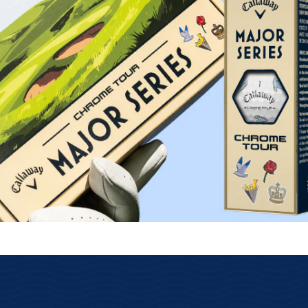
lose Rückgabe
Schnelle Lieferung
s über das GLS
Kostenloser Versand ab 69€
ksenden.