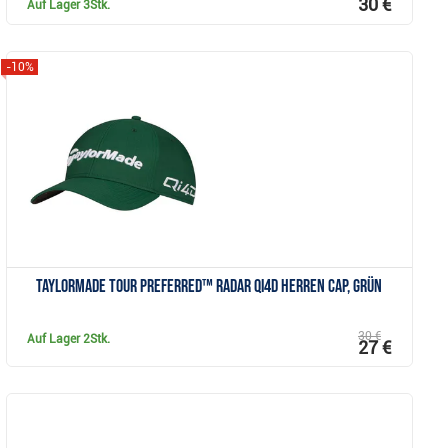
30 €
Auf Lager
3Stk.
-10%
Anzeigen
TaylorMade Tour Preferred™ Radar Qi4D Herren Cap, grün
30 €
Auf Lager
2Stk.
27 €