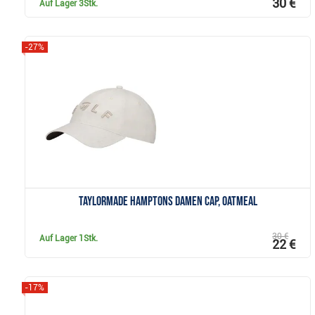
30 €
Auf Lager
3Stk.
-27%
Anzeigen
TaylorMade Hamptons Damen Cap, oatmeal
30 €
Auf Lager
1Stk.
22 €
-17%