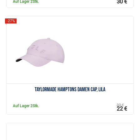
30 €
Auf Lager
2Stk.
-27%
Anzeigen
TaylorMade Hamptons Damen Cap, lila
30 €
Auf Lager
2Stk.
22 €