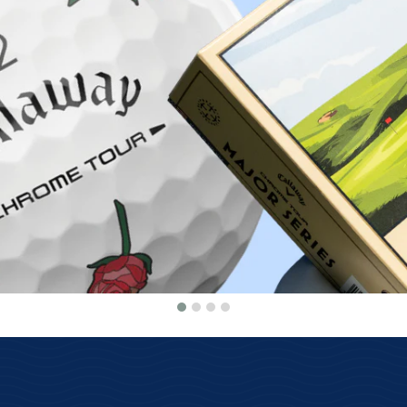
Warum bei Golfbrothers.de kaufen?
Herkunftsgarantie
100 Tage kosten
Wir bieten nur Originalware aus
Einfach & kostenlo
dem offiziellen Vertrieb an!
System zurüc