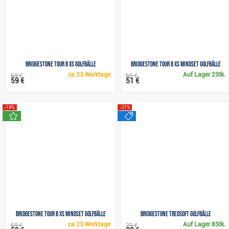
Bridgestone Tour B XS Golfbälle
Bridgestone Tour B XS MindSet Golfbälle
ca
23 Werktage
Auf Lager
2Stk.
69 €
69 €
59 €
51 €
-14%
-21%
neu
sale
Bridgestone Tour B XS Mindset Golfbälle
Bridgestone TreoSoft Golfbälle
ca
23 Werktage
Auf Lager
8Stk.
69 €
29 €