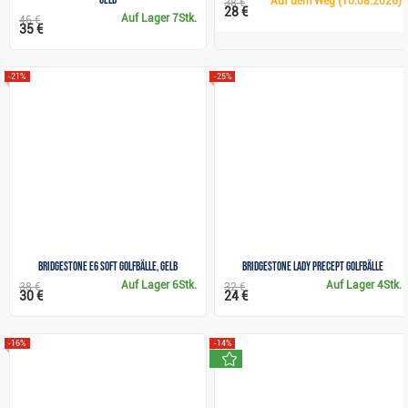
Auf dem Weg
(10.08.2026)
38 €
28 €
Auf Lager
7Stk.
46 €
35 €
-21%
-25%
Bridgestone e6 Soft Golfbälle, gelb
Bridgestone Lady Precept Golfbälle
Auf Lager
6Stk.
Auf Lager
4Stk.
38 €
32 €
30 €
24 €
-16%
-14%
neu