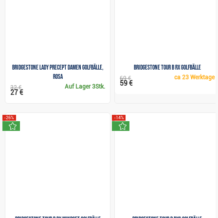
Bridgestone Lady Precept Damen Golfbälle,
Bridgestone Tour B RX Golfbälle
rosa
ca
23 Werktage
69 €
59 €
Auf Lager
3Stk.
32 €
27 €
-26%
-14%
neu
neu