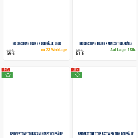
Bridgestone Tour B X Golfbälle, gelb
Bridgestone Tour B X MindSet Golfbälle
ca
23 Werktage
Auf Lager
1Stk.
69 €
69 €
59 €
51 €
-14%
-26%
neu
neu
Bridgestone Tour B X Mindset Golfbälle
Bridgestone Tour B X TW Edition Golfbälle