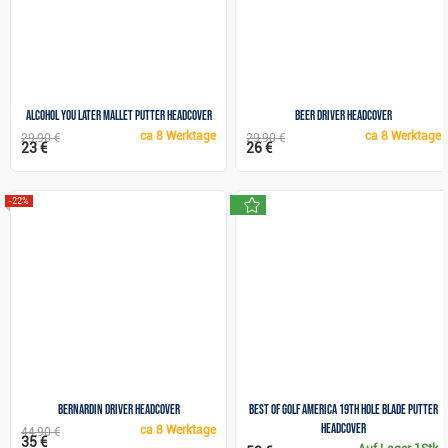
Alcohol You Later mallet putter headcover
Beer Driver headcover
ca
8 Werktage
ca
8 Werktage
29,90 €
29,90 €
23 €
26 €
neu
-22%
Bernardin Driver headcover
Best of Golf America 19th Hole Blade Putter
Headcover
ca
8 Werktage
44,90 €
35 €