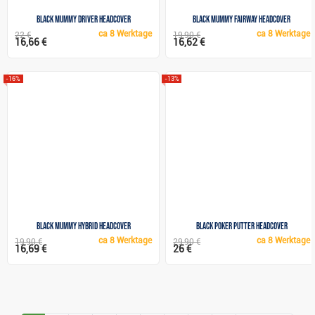
Black Mummy Driver headcover
Black Mummy Fairway headcover
ca
8 Werktage
ca
8 Werktage
22 €
19,90 €
16,66 €
16,62 €
-16%
-13%
Black Mummy Hybrid headcover
Black Poker Putter headcover
ca
8 Werktage
ca
8 Werktage
19,90 €
29,90 €
16,69 €
26 €