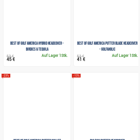
Best of Golf America hybrid headcover -
Best of Golf America putter blade headcover
Birdies & Tequila
- Golfaholic
Auf Lager
1Stk.
Auf Lager
1Stk.
53 €
53 €
45 €
41 €
-23%
-13%