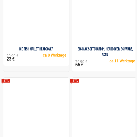
Big Fish Mallet headcover
Big Max SoftGuard PU Headcover, schwarz,
3Stk.
ca
8 Werktage
29,90 €
23 €
ca
11 Werktage
79,90 €
65 €
-17%
-17%