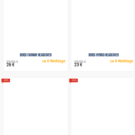
Birds Fairway headcover
Birds Hybrid headcover
ca
8 Werktage
ca
8 Werktage
29,90 €
29,90 €
26 €
23 €
-24%
-16%