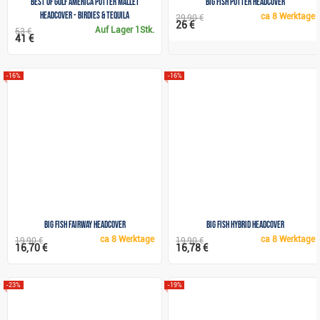
Best of Golf America putter mallet
Big Fish Putter headcover
headcover - Birdies & Tequila
ca
8 Werktage
29,90 €
26 €
Auf Lager
1Stk.
53 €
41 €
-16%
-16%
Big Fish Fairway headcover
Big Fish Hybrid headcover
ca
8 Werktage
ca
8 Werktage
19,90 €
19,90 €
16,70 €
16,78 €
-23%
-19%