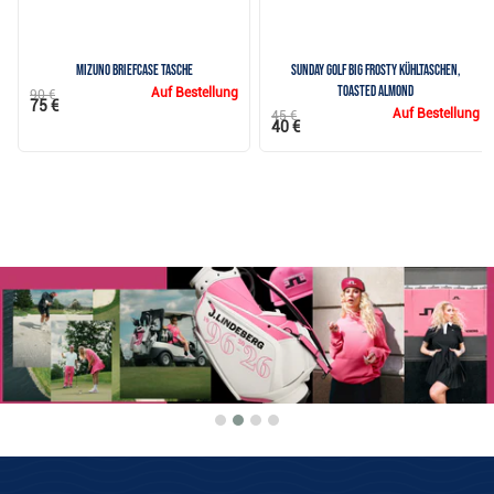
Mizuno Briefcase Tasche
Sunday Golf Big Frosty Kühltaschen,
toasted almond
Auf Bestellung
90 €
75 €
Auf Bestellung
45 €
40 €