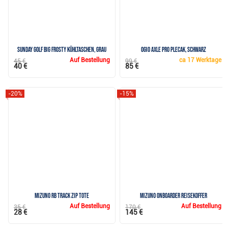
Sunday Golf Big Frosty Kühltaschen, grau
Ogio Axle Pro plecak, schwarz
Auf Bestellung
ca
17 Werktage
45 €
99 €
40 €
85 €
-20%
-15%
Mizuno RB Track Zip Tote
Mizuno Onboarder Reisekoffer
Auf Bestellung
Auf Bestellung
35 €
170 €
28 €
145 €