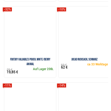
-32%
-10%
FootJoy Valuables Pouch, white/berry
JuCad Rucksack, schwarz
animal
ca
33 Werktage
69 €
62 €
Auf Lager
2Stk.
29 €
19,85 €
-11%
-14%