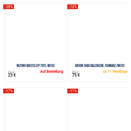
-28%
-16%
Mizuno Quilted Zip Tote, weiss
Srixon Shag Balltasche, schwarz/weiss
Auf Bestellung
ca
11 Werktage
32 €
89 €
23 €
75 €
-17%
-11%