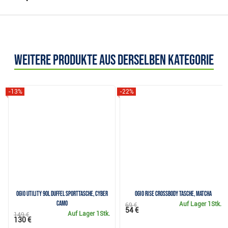
Weitere Produkte aus derselben Kategorie
-13%
-22%
Ogio Utility 90L Duffel Sporttasche, cyber
Ogio Rise Crossbody Tasche, matcha
camo
Auf Lager
1Stk.
69 €
54 €
Auf Lager
1Stk.
149 €
130 €