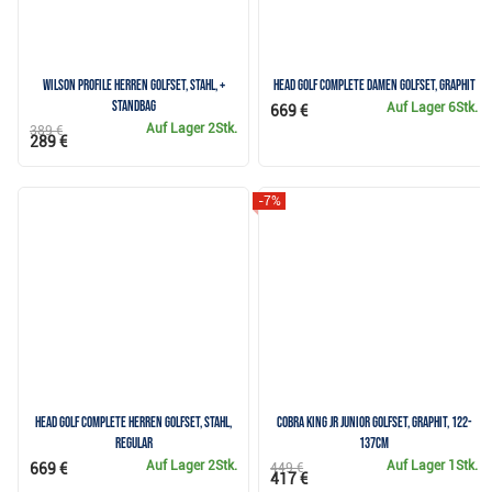
Wilson Profile Herren Golfset, Stahl, +
Head Golf Complete Damen Golfset, Graphit
Standbag
Auf Lager
6Stk.
669 €
Auf Lager
2Stk.
389 €
289 €
-7%
Head Golf Complete Herren Golfset, Stahl,
Cobra KING JR Junior Golfset, Graphit, 122-
Regular
137cm
Auf Lager
2Stk.
Auf Lager
1Stk.
669 €
449 €
417 €