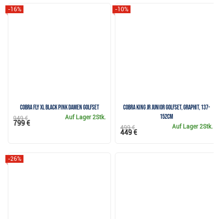
-16%
-10%
Cobra Fly XL Black Pink Damen Golfset
Cobra KING JR Junior Golfset, Graphit, 137-
152cm
Auf Lager
2Stk.
949 €
799 €
Auf Lager
2Stk.
499 €
449 €
-26%