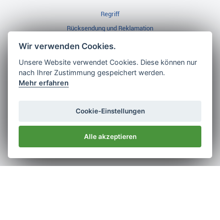
Regriff
Rücksendung und Reklamation
Widerrufsbelehrung
Wir verwenden Cookies.
Unsere Website verwendet Cookies. Diese können nur
nach Ihrer Zustimmung gespeichert werden.
Golf Brothers.de
Mehr erfahren
Kontakt
Neuheiten
Cookie-Einstellungen
Video
Alle akzeptieren
Impressum