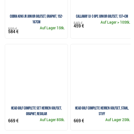
Cobra KING JR Junior Golfset, Graphit, 152-
Callaway XJ-3 8PC Junior Golfset, 137+cm
167cm
Auf Lager
> 10Stk.
549 €
459 €
Auf Lager
1Stk.
599 €
584 €
HEAD Golf Complete Set Herren Golfset,
Head Golf Complete Herren Golfset, Stahl,
Graphit, Regular
Stiff
Auf Lager
8Stk.
Auf Lager
2Stk.
669 €
669 €