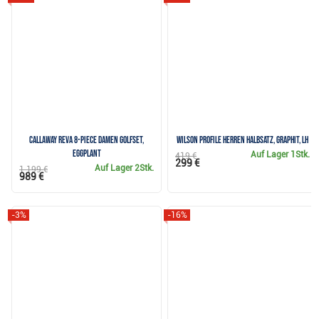
Callaway REVA 8-Piece Damen Golfset,
Wilson Profile Herren Halbsatz, Graphit, LH
eggplant
Auf Lager
1Stk.
419 €
299 €
Auf Lager
2Stk.
1 199 €
989 €
-3%
-16%