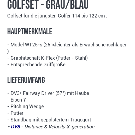
Golfset - grau/blau
Golfset für die jüngsten Golfer 114 bis 122 cm .
Hauptmerkmale
- Model WT25-s (25 %leichter als Erwachsenenschläger
)
- Graphitschaft K-Flex (Putter - Stahl)
- Entsprechende Griffgröße
Lieferumfang
- DV3* Fairway Driver (57°) mit Haube
- Eisen 7
- Pitching Wedge
- Putter
- Standbag mit gepolstertem Tragegurt
*
DV3
-
D
istance &
V
elocity
3
. generation