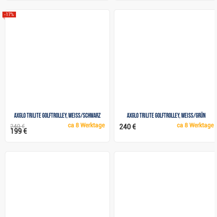
-17%
Axglo Trilite Golftrolley, weiss/schwarz
Axglo TriLite Golftrolley, weiss/grün
ca
8 Werktage
ca
8 Werktage
240 €
240 €
199 €