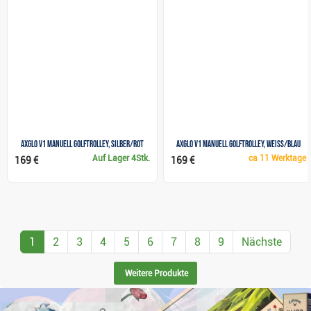
Axglo V1 Manuell Golftrolley, silber/rot
Axglo V1 Manuell Golftrolley, weiss/blau
Auf Lager
4Stk.
ca
11 Werktage
169 €
169 €
1
2
3
4
5
6
7
8
9
Nächste
Weitere Produkte