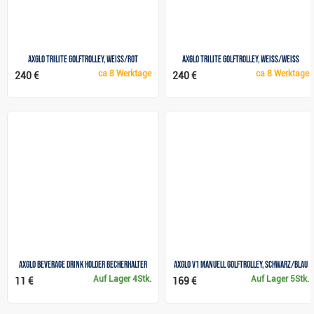
Axglo TriLite Golftrolley, weiss/rot
Axglo Trilite Golftrolley, weiss/weiss
ca
8 Werktage
ca
8 Werktage
240 €
240 €
Axglo Beverage Drink Holder Becherhalter
Axglo V1 Manuell Golftrolley, schwarz/blau
Auf Lager
4Stk.
Auf Lager
5Stk.
11 €
169 €