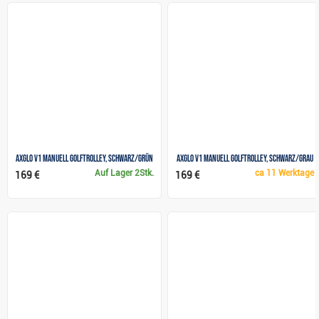
Axglo V1 Manuell Golftrolley, schwarz/grün
Axglo V1 Manuell Golftrolley, schwarz/grau
Auf Lager
2Stk.
ca
11 Werktage
169 €
169 €