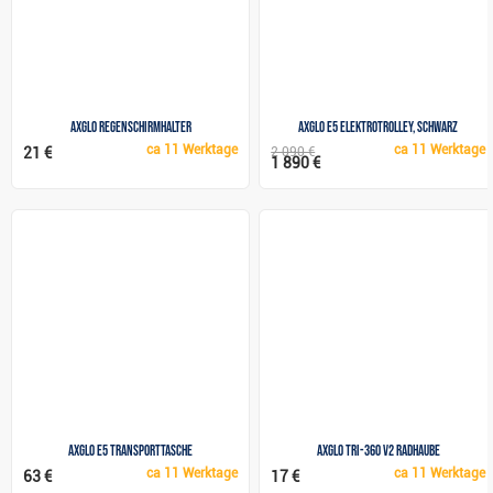
Axglo Regenschirmhalter
Axglo e5 Elektrotrolley, schwarz
ca
11 Werktage
ca
11 Werktage
21 €
2 090 €
1 890 €
Axglo e5 Transporttasche
Axglo Tri-360 V2 Radhaube
ca
11 Werktage
ca
11 Werktage
63 €
17 €