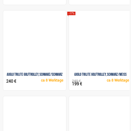
-17%
Axglo TriLite Golftrolley, schwarz/schwarz
Axglo TriLite Golftrolley, schwarz/weiss
ca
8 Werktage
ca
8 Werktage
240 €
240 €
199 €