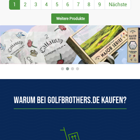
1
2
3
4
5
6
7
8
9
Nächste
Weitere Produkte
Warum bei Golfbrothers.de kaufen?