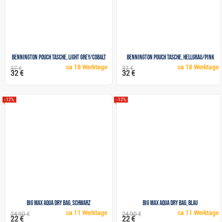
Bennington Pouch Tasche, light grey/cobalt
Bennington Pouch Tasche, hellgrau/pink
ca
18 Werktage
ca
18 Werktage
37 €
37 €
32 €
32 €
-12%
-12%
Big Max AQUA Dry Bag, schwarz
Big Max AQUA Dry Bag, blau
ca
11 Werktage
ca
11 Werktage
24,90 €
24,90 €
22 €
22 €