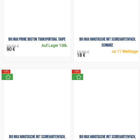
Big Max Prime Boston Transportbag, taupe
Big Max Handtasche mit Scorekartenfach,
schwarz
Auf Lager
1Stk.
99,90 €
90 €
ca
11 Werktage
19,90 €
18 €
-10%
-10%
neu
neu
Big Max Handtasche mit Scorekartenfach,
Big Max Handtasche mit Scorekartenfach,