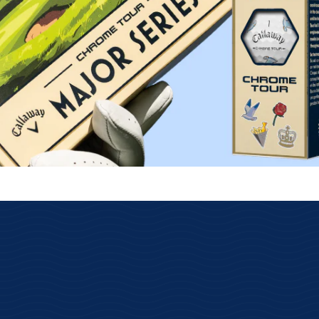
lose Rückgabe
Schnelle Lieferung
s über das GLS
Kostenloser Versand ab 69€
ksenden.