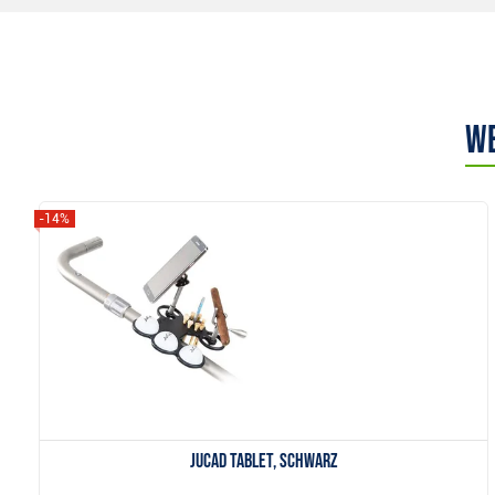
We
-14%
Anzeigen
JuCad Tablet, schwarz