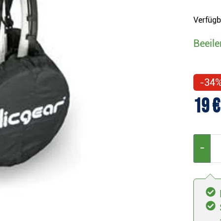
Verfügb
Beeile
-34
19 €
−