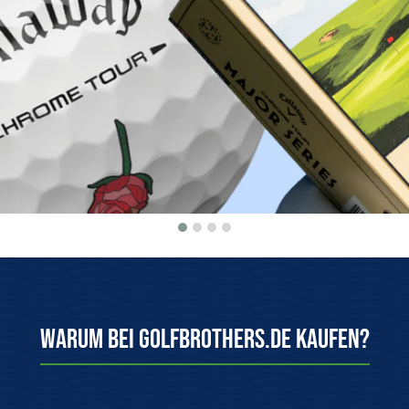
Herkunftsgarantie
100 Tage kosten
Wir bieten nur Originalware aus
Einfach & kostenlo
dem offiziellen Vertrieb an!
System zurüc