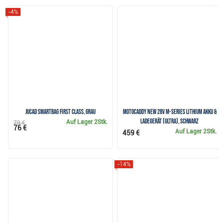
-4%
JuCad Smartbag First Class, grau
Motocaddy NEW 28V M-Series Lithium Akku &
Ladegerät (ULTRA), schwarz
Auf Lager
2Stk.
79 €
76 €
Auf Lager
2Stk.
459 €
-14%