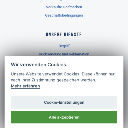
Verkaufte Golfmarken
Geschäftsbedingungen
Unsere Dienste
Regriff
Rücksendung und Reklamation
Widerrufsbelehrung
Wir verwenden Cookies.
Unsere Website verwendet Cookies. Diese können nur
nach Ihrer Zustimmung gespeichert werden.
Golf Brothers.de
Mehr erfahren
Kontakt
Neuheiten
Cookie-Einstellungen
Video
Alle akzeptieren
Impressum