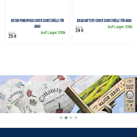
JuStar Powerpack Cover Schutzhülle für
JuCad Battery Cover Schutzhülle für Akku
Akku
Auf Lager
2Stk.
32 €
24 €
Auf Lager
2Stk.
32 €
25 €