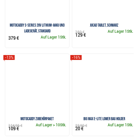
Motocaddy S-Series 28V Lithium-Akku und
JuCad Tablet, schwarz
Ladegerät, Standard
Auf Lager
1Stk.
150 €
129 €
Auf Lager
1Stk.
379 €
-13%
-16%
Motocaddy Zubehörpaket
Big Max e-Lite Lower Bag Holder
Auf Lager
> 10Stk.
Auf Lager
1Stk.
124,95 €
23,90 €
109 €
20 €