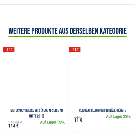
Weitere Produkte aus derselben Kategorie
-12%
-21%
Motocaddy Deluxe Sitz (neue M-Serie ab
Clicgear Club Brush Schlägerbürste
Mitte 2018)
Auf Lager
2Stk.
14 €
11 €
Auf Lager
1Stk.
129,95 €
114 €