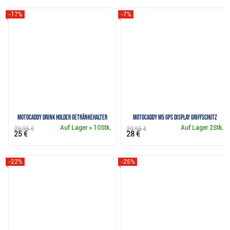
-17%
-7%
Motocaddy Drink Holder Getränkehalter
Motocaddy M5 GPS Display Griffschutz
Auf Lager
> 10Stk.
Auf Lager
2Stk.
29,95 €
29,95 €
25 €
28 €
-22%
-25%