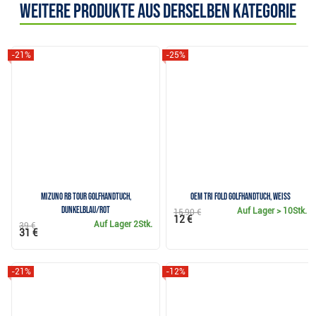
Weitere Produkte aus derselben Kategorie
-21%
-25%
Mizuno RB Tour Golfhandtuch,
OEM Tri Fold Golfhandtuch, weiss
dunkelblau/rot
Auf Lager
> 10Stk.
15,90 €
12 €
Auf Lager
2Stk.
39 €
31 €
-21%
-12%