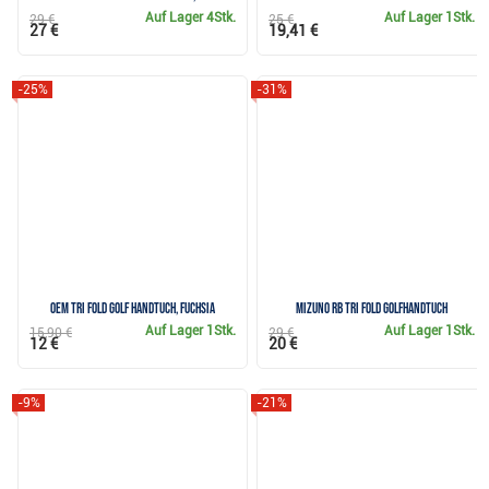
Auf Lager
4Stk.
Auf Lager
1Stk.
29 €
25 €
27 €
19,41 €
-25%
-31%
OEM Tri Fold Golf Handtuch, Fuchsia
Mizuno RB Tri Fold Golfhandtuch
Auf Lager
1Stk.
Auf Lager
1Stk.
15,90 €
29 €
12 €
20 €
-9%
-21%