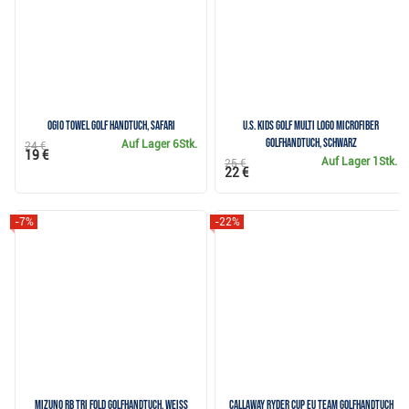
Ogio Towel Golf Handtuch, safari
U.S. Kids Golf Multi Logo Microfiber
Golfhandtuch, schwarz
Auf Lager
6Stk.
24 €
19 €
Auf Lager
1Stk.
25 €
22 €
-7%
-22%
Mizuno RB Tri Fold Golfhandtuch, weiss
Callaway Ryder Cup EU Team Golfhandtuch