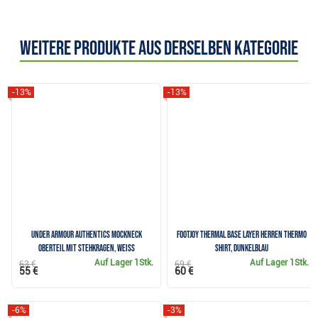
Weitere Produkte aus derselben Kategorie
-13%
-13%
Under Armour Authentics Mockneck
FootJoy Thermal Base Layer Herren Thermo
Oberteil mit Stehkragen, weiss
Shirt, dunkelblau
Auf Lager
1Stk.
Auf Lager
1Stk.
63 €
69 €
55 €
60 €
-6%
-3%