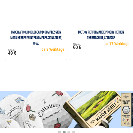
Under Armour ColdGear® Compression
FootJoy Performance ProDry Herren
Mock Herren Winterkompressionsshirt,
Thermoshirt, schwarz
grau
ca
17 Werktage
85 €
60 €
ca
8 Werktage
59 €
49 €