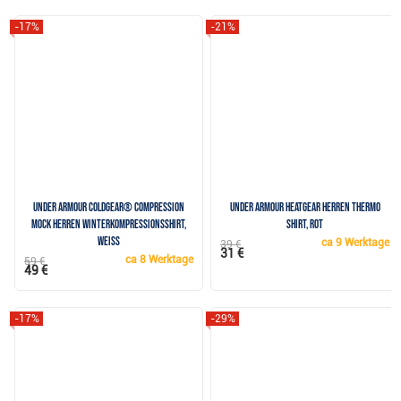
-17%
-21%
Under Armour ColdGear® Compression
Under Armour HeatGear Herren Thermo
Mock Herren Winterkompressionsshirt,
Shirt, rot
weiss
ca
9 Werktage
39 €
31 €
ca
8 Werktage
59 €
49 €
-17%
-29%