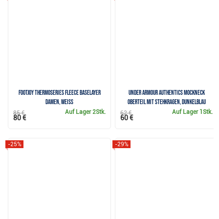
FootJoy ThermoSeries Fleece Baselayer
Under Armour Authentics Mockneck
Damen, weiss
Oberteil mit Stehkragen, dunkelblau
Auf Lager
2Stk.
Auf Lager
1Stk.
85 €
62 €
80 €
60 €
-25%
-29%