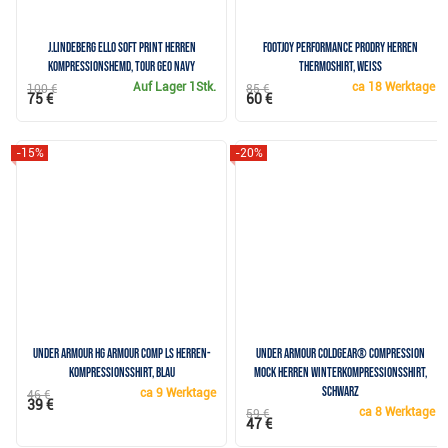
J.Lindeberg Ello Soft Print Herren
FootJoy Performance ProDry Herren
Kompressionshemd, tour geo navy
Thermoshirt, weiss
Auf Lager
1Stk.
ca
18 Werktage
100 €
85 €
75 €
60 €
-15%
-20%
Under Armour HG Armour Comp LS Herren-
Under Armour ColdGear® Compression
Kompressionsshirt, blau
Mock Herren Winterkompressionsshirt,
schwarz
ca
9 Werktage
46 €
39 €
ca
8 Werktage
59 €
47 €